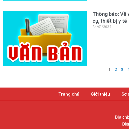
Thông báo: Về v
cụ, thiết bị y tế
24/01/2024
1
2
3
Trang chủ
Giới thiệu
Sơ 
Địa chỉ
Điệ