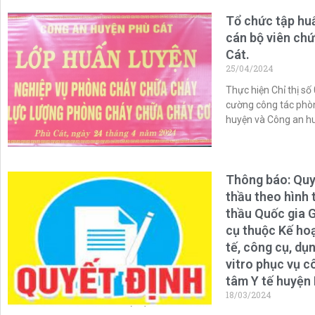
Tổ chức tập hu
cán bộ viên chứ
Cát.
25/04/2024
Thực hiện Chỉ thị s
cường công tác phòn
huyện và Công an h
Thông báo: Quyế
thầu theo hình
thầu Quốc gia G
cụ thuộc Kế ho
tế, công cụ, dụ
vitro phục vụ 
tâm Y tế huyện
18/03/2024