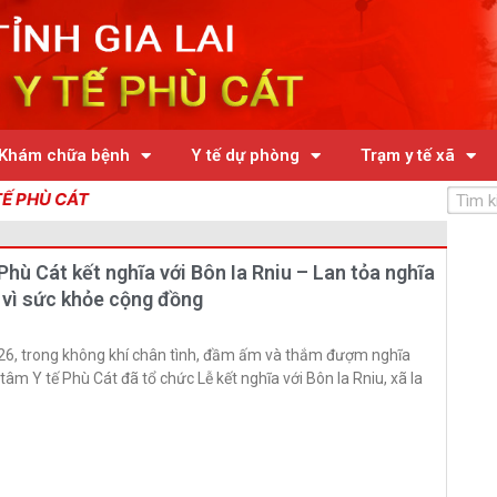
Khám chữa bệnh
Y tế dự phòng
Trạm y tế xã
Tìm
CÁT
kiếm
ng
Trang
Trang
Phù Cát kết nghĩa với Bôn Ia Rniu – Lan tỏa nghĩa
 vì sức khỏe cộng đồng
26, trong không khí chân tình, đầm ấm và thắm đượm nghĩa
 tâm Y tế Phù Cát đã tổ chức Lễ kết nghĩa với Bôn Ia Rniu, xã Ia