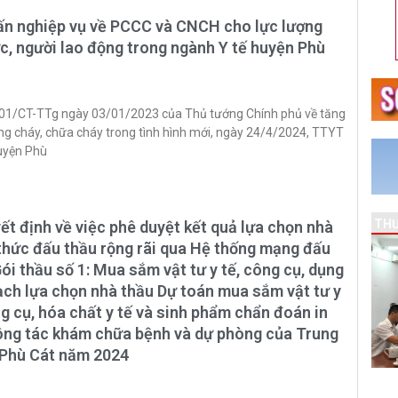
ấn nghiệp vụ về PCCC và CNCH cho lực lượng
c, người lao động trong ngành Y tế huyện Phù
ố 01/CT-TTg ngày 03/01/2023 của Thủ tướng Chính phủ về tăng
g cháy, chữa cháy trong tình hình mới, ngày 24/4/2024, TTYT
uyện Phù
THƯ
t định về việc phê duyệt kết quả lựa chọn nhà
 thức đấu thầu rộng rãi qua Hệ thống mạng đấu
ói thầu số 1: Mua sắm vật tư y tế, công cụ, dụng
ạch lựa chọn nhà thầu Dự toán mua sắm vật tư y
ng cụ, hóa chất y tế và sinh phẩm chẩn đoán in
công tác khám chữa bệnh và dự phòng của Trung
 Phù Cát năm 2024