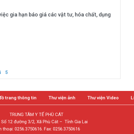
iệc gia hạn báo giá các vật tư, hóa chất, dụng
4
5
đồ trang thông tin
Thư viện ảnh
Thư viện Video
L
TRUNG TÂM Y TẾ PHÙ CÁT
: Số 12 đường 3/2, Xã Phù Cát – Tỉnh Gia Lai
n thoại: 0256.3750616. Fax: 0256.3750616