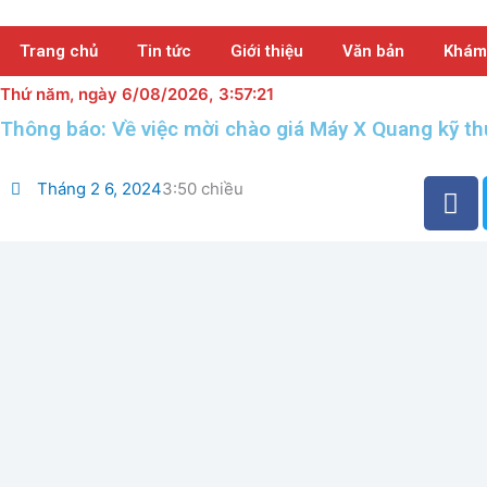
Nhảy
tới
Trang chủ
Tin tức
Giới thiệu
Văn bản
Khám
nội
dung
Thứ năm
, ngày 6/08/2026,
3:57:22
Thông báo: Về việc mời chào giá Máy X Quang kỹ th
F
Tháng 2 6, 2024
3:50 chiều
a
c
e
b
o
o
k