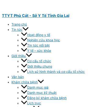
Nhảy
tới
nội
TTYT Phù Cát - Sở Y Tế Tỉnh Gia Lai
dung
Trang chủ
Tin tức
Hoạt động y tế
Nghiên cứu khoa học
Tin tức nổi bật
Y tế – sức khỏe
Giới thiệu
Cơ cấu tổ chức
Giới thiệu chung
Lịch sử hình thành và cơ cấu tổ chức
Văn bản
Khám chữa bệnh
Danh mục giá
Danh mục kỹ thuật
Đăng ký khám chữa bệnh
Lịch trực