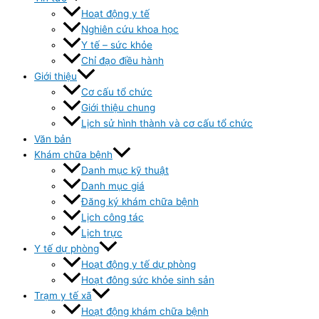
Hoạt động y tế
Nghiên cứu khoa học
Y tế – sức khỏe
Chỉ đạo điều hành
Giới thiệu
Cơ cấu tổ chức
Giới thiệu chung
Lịch sử hình thành và cơ cấu tổ chức
Văn bản
Khám chữa bệnh
Danh mục kỹ thuật
Danh mục giá
Đăng ký khám chữa bệnh
Lịch công tác
Lịch trực
Y tế dự phòng
Hoạt động y tế dự phòng
Hoạt đông sức khỏe sinh sản
Trạm y tế xã
Hoạt động khám chữa bệnh