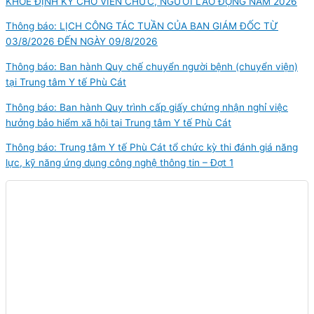
KHỎE ĐỊNH KỲ CHO VIÊN CHỨC, NGƯỜI LAO ĐỘNG NĂM 2026
Thông báo: LỊCH CÔNG TÁC TUẦN CỦA BAN GIÁM ĐỐC TỪ
03/8/2026 ĐẾN NGÀY 09/8/2026
Thông báo: Ban hành Quy chế chuyển người bệnh (chuyển viện)
tại Trung tâm Y tế Phù Cát
Thông báo: Ban hành Quy trình cấp giấy chứng nhận nghỉ việc
hưởng bảo hiểm xã hội tại Trung tâm Y tế Phù Cát
Thông báo: Trung tâm Y tế Phù Cát tổ chức kỳ thi đánh giá năng
lực, kỹ năng ứng dụng công nghệ thông tin – Đợt 1