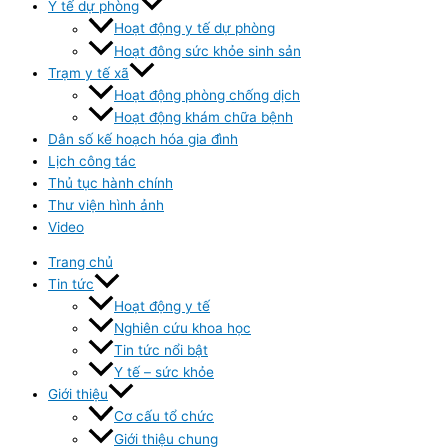
Y tế dự phòng
Hoạt động y tế dự phòng
Hoạt đông sức khỏe sinh sản
Trạm y tế xã
Hoạt động phòng chống dịch
Hoạt động khám chữa bệnh
Dân số kế hoạch hóa gia đình
Lịch công tác
Thủ tục hành chính
Thư viện hình ảnh
Video
Trang chủ
Tin tức
Hoạt động y tế
Nghiên cứu khoa học
Tin tức nổi bật
Y tế – sức khỏe
Giới thiệu
Cơ cấu tổ chức
Giới thiệu chung