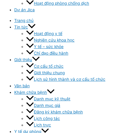
Hoạt động phòng chống dịch
Dự án Jica
Trang chủ
Tin tức
Hoạt động y tế
Nghiên cứu khoa học
Y tế – sức khỏe
Chỉ đạo điều hành
Giới thiệu
Cơ cấu tổ chức
Giới thiệu chung
Lịch sử hình thành và cơ cấu tổ chức
Văn bản
Khám chữa bệnh
Danh mục kỹ thuật
Danh mục giá
Đăng ký khám chữa bệnh
Lịch công tác
Lịch trực
Y tế dự phòng