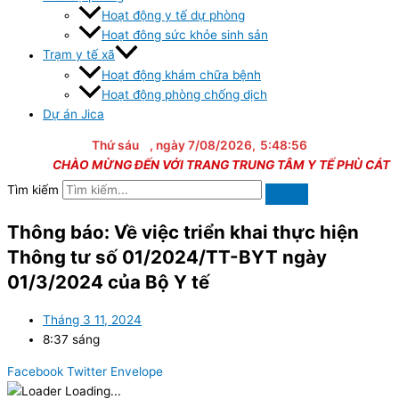
Hoạt động y tế dự phòng
Hoạt đông sức khỏe sinh sản
Trạm y tế xã
Hoạt động khám chữa bệnh
Hoạt động phòng chống dịch
Dự án Jica
Thứ sáu
, ngày 7/08/2026,
5:48:56
CHÀO MỪNG ĐẾN VỚI TRANG TRUNG TÂM Y TẾ PHÙ CÁT
Tìm kiếm
Thông báo: Về việc triển khai thực hiện
Thông tư số 01/2024/TT-BYT ngày
01/3/2024 của Bộ Y tế
Tháng 3 11, 2024
8:37 sáng
Facebook
Twitter
Envelope
Loading...