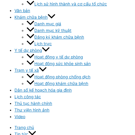
Lịch sử hình thành và cơ cấu tổ chức
Văn bản
Khám chữa bệnh
Danh mục giá
Danh mục kỹ thuật
Đăng ký khám chữa bệnh
Lịch trực
Y tế dự phòng
Hoạt động y tế dự phòng
Hoạt đông sức khỏe sinh sản
Trạm y tế xã
Hoạt động phòng chống dịch
Hoạt động khám chữa bệnh
Dân số kế hoạch hóa gia đình
Lịch công tác
Thủ tục hành chính
Thư viện hình ảnh
Video
Trang chủ
Tin tức