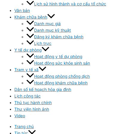
Lịch sử hình thành và cơ cấu tổ chức
Văn bản
Khám chữa bệnh
Danh mục giá
Danh mục kỹ thuật
Đăng ký khám chữa bệnh
Lịch trực
Y tế dự phòng
Hoạt động y tế dự phòng
Hoạt đông sức khỏe sinh sản
Trạm y tế xã
Hoạt động phòng chống dịch
Hoạt động khám chữa bệnh
Dân số kế hoạch hóa gia đình
Lịch công tác
Thủ tục hành chính
Thư viện hình ảnh
Video
Trang chủ
Tin tức