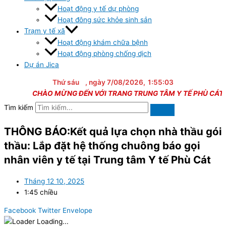
Hoạt động y tế dự phòng
Hoạt đông sức khỏe sinh sản
Trạm y tế xã
Hoạt động khám chữa bệnh
Hoạt động phòng chống dịch
Dự án Jica
Thứ sáu
, ngày 7/08/2026,
1:55:03
CHÀO MỪNG ĐẾN VỚI TRANG TRUNG TÂM Y TẾ PHÙ CÁT
Tìm kiếm
THÔNG BÁO:Kết quả lựa chọn nhà thầu gói
thầu: Lắp đặt hệ thống chuông báo gọi
nhân viên y tế tại Trung tâm Y tế Phù Cát
Tháng 12 10, 2025
1:45 chiều
Facebook
Twitter
Envelope
Loading...