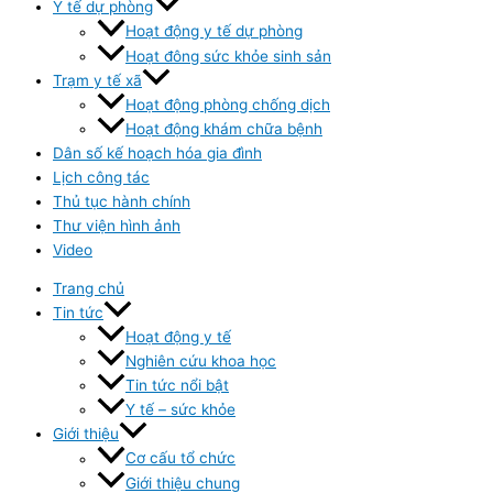
Y tế dự phòng
Hoạt động y tế dự phòng
Hoạt đông sức khỏe sinh sản
Trạm y tế xã
Hoạt động phòng chống dịch
Hoạt động khám chữa bệnh
Dân số kế hoạch hóa gia đình
Lịch công tác
Thủ tục hành chính
Thư viện hình ảnh
Video
Trang chủ
Tin tức
Hoạt động y tế
Nghiên cứu khoa học
Tin tức nổi bật
Y tế – sức khỏe
Giới thiệu
Cơ cấu tổ chức
Giới thiệu chung