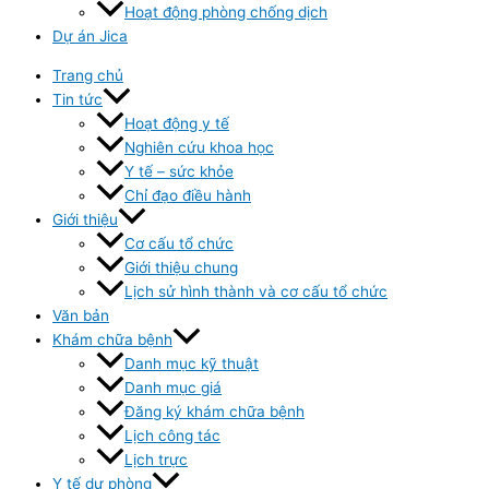
Hoạt động phòng chống dịch
Dự án Jica
Trang chủ
Tin tức
Hoạt động y tế
Nghiên cứu khoa học
Y tế – sức khỏe
Chỉ đạo điều hành
Giới thiệu
Cơ cấu tổ chức
Giới thiệu chung
Lịch sử hình thành và cơ cấu tổ chức
Văn bản
Khám chữa bệnh
Danh mục kỹ thuật
Danh mục giá
Đăng ký khám chữa bệnh
Lịch công tác
Lịch trực
Y tế dự phòng