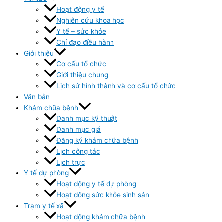
Hoạt động y tế
Nghiên cứu khoa học
Y tế – sức khỏe
Chỉ đạo điều hành
Giới thiệu
Cơ cấu tổ chức
Giới thiệu chung
Lịch sử hình thành và cơ cấu tổ chức
Văn bản
Khám chữa bệnh
Danh mục kỹ thuật
Danh mục giá
Đăng ký khám chữa bệnh
Lịch công tác
Lịch trực
Y tế dự phòng
Hoạt động y tế dự phòng
Hoạt đông sức khỏe sinh sản
Trạm y tế xã
Hoạt động khám chữa bệnh