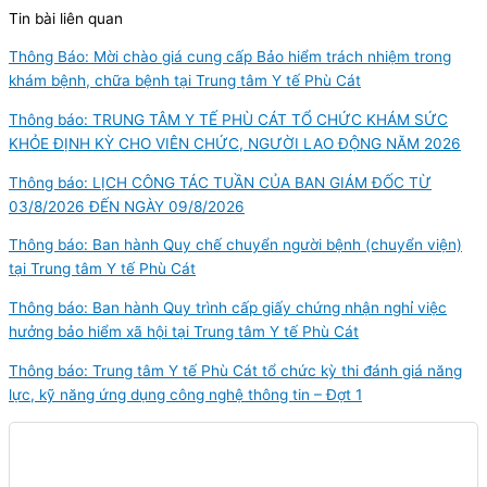
Tin bài liên quan
Thông Báo: Mời chào giá cung cấp Bảo hiểm trách nhiệm trong
khám bệnh, chữa bệnh tại Trung tâm Y tế Phù Cát
Thông báo: TRUNG TÂM Y TẾ PHÙ CÁT TỔ CHỨC KHÁM SỨC
KHỎE ĐỊNH KỲ CHO VIÊN CHỨC, NGƯỜI LAO ĐỘNG NĂM 2026
Thông báo: LỊCH CÔNG TÁC TUẦN CỦA BAN GIÁM ĐỐC TỪ
03/8/2026 ĐẾN NGÀY 09/8/2026
Thông báo: Ban hành Quy chế chuyển người bệnh (chuyển viện)
tại Trung tâm Y tế Phù Cát
Thông báo: Ban hành Quy trình cấp giấy chứng nhận nghỉ việc
hưởng bảo hiểm xã hội tại Trung tâm Y tế Phù Cát
Thông báo: Trung tâm Y tế Phù Cát tổ chức kỳ thi đánh giá năng
lực, kỹ năng ứng dụng công nghệ thông tin – Đợt 1