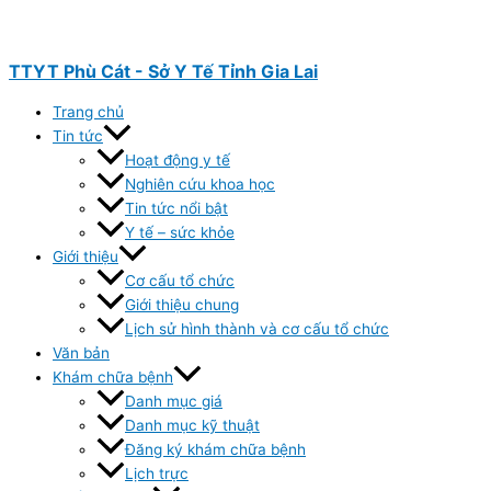
Nhảy
tới
nội
TTYT Phù Cát - Sở Y Tế Tỉnh Gia Lai
dung
Trang chủ
Tin tức
Hoạt động y tế
Nghiên cứu khoa học
Tin tức nổi bật
Y tế – sức khỏe
Giới thiệu
Cơ cấu tổ chức
Giới thiệu chung
Lịch sử hình thành và cơ cấu tổ chức
Văn bản
Khám chữa bệnh
Danh mục giá
Danh mục kỹ thuật
Đăng ký khám chữa bệnh
Lịch trực