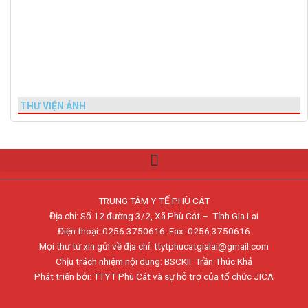
THƯ VIỆN ẢNH
TRUNG TÂM Y TẾ PHÙ CÁT
Địa chỉ: Số 12 đường 3/2, Xã Phù Cát – Tỉnh Gia Lai
Điện thoại: 0256.3750616. Fax: 0256.3750616
Mọi thư từ xin gửi về địa chỉ: ttytphucatgialai@gmail.com
Chịu trách nhiệm nội dung: BSCKII. Trần Thúc Khả
Phát triển bởi: TTYT Phù Cát và sự hỗ trợ của tổ chức JICA