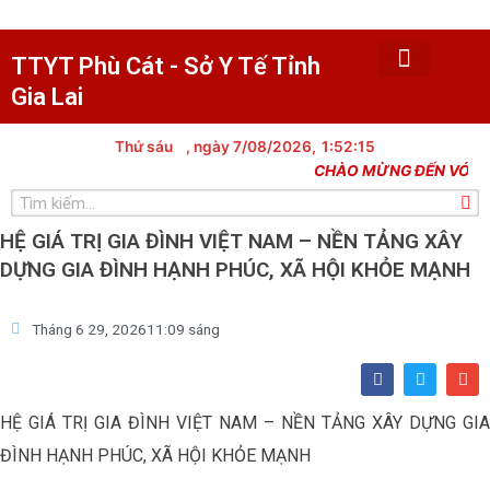
Nhảy
tới
nội
TTYT Phù Cát - Sở Y Tế Tỉnh
dung
Gia Lai
Trang chủ
Tin tức
Giới thiệu
Văn bản
Khám chữa bệnh
Y tế dự phòng
Trạm y tế xã
Dân số kế hoạch hóa gia đình
Lịch công tác
Thủ tục hành chính
Thư viện hình ảnh
Thứ sáu
, ngày 7/08/2026,
1:52:15
CHÀO MỪNG ĐẾN VỚI TRA
Tìm
kiếm
HỆ GIÁ TRỊ GIA ĐÌNH VIỆT NAM – NỀN TẢNG XÂY
DỰNG GIA ĐÌNH HẠNH PHÚC, XÃ HỘI KHỎE MẠNH
Tháng 6 29, 2026
11:09 sáng
F
T
E
a
w
n
c
i
v
e
t
e
HỆ GIÁ TRỊ GIA ĐÌNH VIỆT NAM – NỀN TẢNG XÂY DỰNG GIA
b
t
l
o
e
o
ĐÌNH HẠNH PHÚC, XÃ HỘI KHỎE MẠNH
o
r
p
k
e