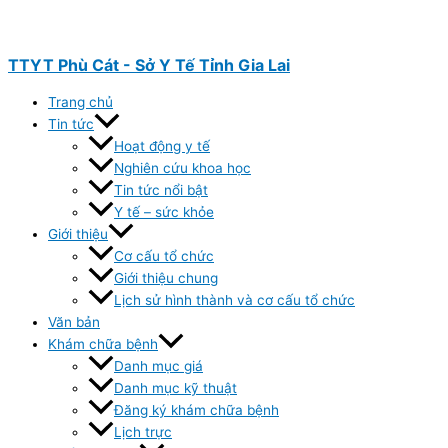
Nhảy
tới
nội
TTYT Phù Cát - Sở Y Tế Tỉnh Gia Lai
dung
Trang chủ
Tin tức
Hoạt động y tế
Nghiên cứu khoa học
Tin tức nổi bật
Y tế – sức khỏe
Giới thiệu
Cơ cấu tổ chức
Giới thiệu chung
Lịch sử hình thành và cơ cấu tổ chức
Văn bản
Khám chữa bệnh
Danh mục giá
Danh mục kỹ thuật
Đăng ký khám chữa bệnh
Lịch trực