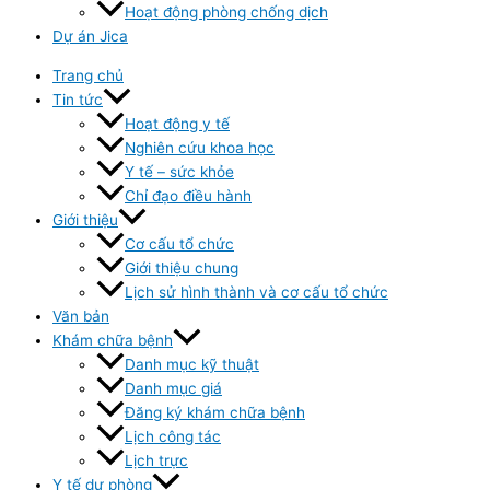
Hoạt động phòng chống dịch
Dự án Jica
Trang chủ
Tin tức
Hoạt động y tế
Nghiên cứu khoa học
Y tế – sức khỏe
Chỉ đạo điều hành
Giới thiệu
Cơ cấu tổ chức
Giới thiệu chung
Lịch sử hình thành và cơ cấu tổ chức
Văn bản
Khám chữa bệnh
Danh mục kỹ thuật
Danh mục giá
Đăng ký khám chữa bệnh
Lịch công tác
Lịch trực
Y tế dự phòng