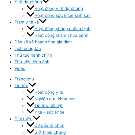
Y tế dự phòng
Hoạt động y tế dự phòng
Hoạt đông sức khỏe sinh sản
Trạm y tế xã
Hoạt động phòng chống dịch
Hoạt động khám chữa bệnh
Dân số kế hoạch hóa gia đình
Lịch công tác
Thủ tục hành chính
Thư viện hình ảnh
Video
Trang chủ
Tin tức
Hoạt động y tế
Nghiên cứu khoa học
Tin tức nổi bật
Y tế – sức khỏe
Giới thiệu
Cơ cấu tổ chức
Giới thiệu chung