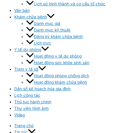
Lịch sử hình thành và cơ cấu tổ chức
Văn bản
Khám chữa bệnh
Danh mục giá
Danh mục kỹ thuật
Đăng ký khám chữa bệnh
Lịch trực
Y tế dự phòng
Hoạt động y tế dự phòng
Hoạt đông sức khỏe sinh sản
Trạm y tế xã
Hoạt động phòng chống dịch
Hoạt động khám chữa bệnh
Dân số kế hoạch hóa gia đình
Lịch công tác
Thủ tục hành chính
Thư viện hình ảnh
Video
Trang chủ
Tin tức