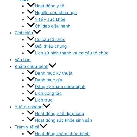
Hoạt động y tế
Nghiên cứu khoa học
Y tế – sức khỏe
Chỉ đạo điều hành
Giới thiệu
Cơ cấu tổ chức
Giới thiệu chung
Lịch sử hình thành và cơ cấu tổ chức
Văn bản
Khám chữa bệnh
Danh mục kỹ thuật
Danh mục giá
Đăng ký khám chữa bệnh
Lịch công tác
Lịch trực
Y tế dự phòng
Hoạt động y tế dự phòng
Hoạt đông sức khỏe sinh sản
Trạm y tế xã
Hoạt động khám chữa bệnh