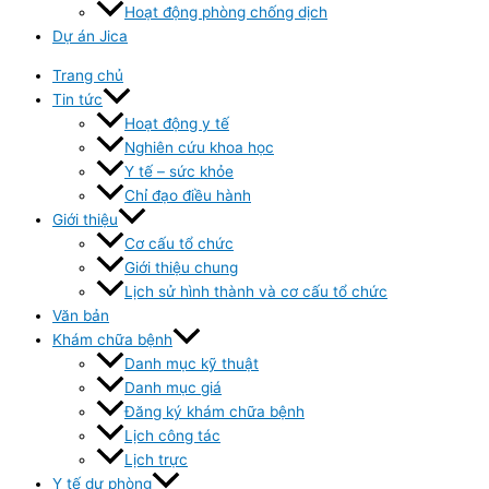
Hoạt động phòng chống dịch
Dự án Jica
Trang chủ
Tin tức
Hoạt động y tế
Nghiên cứu khoa học
Y tế – sức khỏe
Chỉ đạo điều hành
Giới thiệu
Cơ cấu tổ chức
Giới thiệu chung
Lịch sử hình thành và cơ cấu tổ chức
Văn bản
Khám chữa bệnh
Danh mục kỹ thuật
Danh mục giá
Đăng ký khám chữa bệnh
Lịch công tác
Lịch trực
Y tế dự phòng