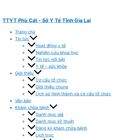
Nhảy
tới
nội
TTYT Phù Cát - Sở Y Tế Tỉnh Gia Lai
dung
Trang chủ
Tin tức
Hoạt động y tế
Nghiên cứu khoa học
Tin tức nổi bật
Y tế – sức khỏe
Giới thiệu
Cơ cấu tổ chức
Giới thiệu chung
Lịch sử hình thành và cơ cấu tổ chức
Văn bản
Khám chữa bệnh
Danh mục giá
Danh mục kỹ thuật
Đăng ký khám chữa bệnh
Lịch trực