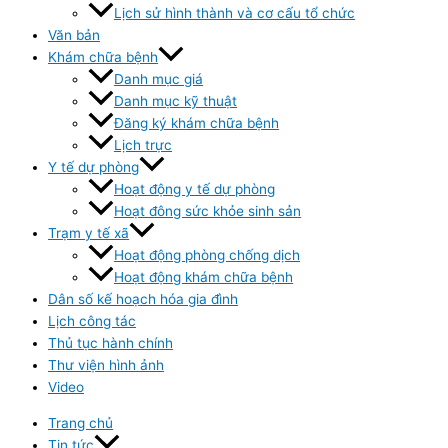
Lịch sử hình thành và cơ cấu tổ chức
Văn bản
Khám chữa bệnh
Danh mục giá
Danh mục kỹ thuật
Đăng ký khám chữa bệnh
Lịch trực
Y tế dự phòng
Hoạt động y tế dự phòng
Hoạt đông sức khỏe sinh sản
Trạm y tế xã
Hoạt động phòng chống dịch
Hoạt động khám chữa bệnh
Dân số kế hoạch hóa gia đình
Lịch công tác
Thủ tục hành chính
Thư viện hình ảnh
Video
Trang chủ
Tin tức