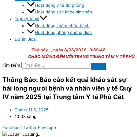
Hoạt động y tế dự phòng
Hoạt đông sức khỏe sinh sản
Trạm y tế xã
Hoạt động khám chữa bệnh
Hoạt động phòng chống dịch
Dự án Jica
Thứ bảy
, ngày 8/08/2026,
0:59:47
CHÀO MỪNG ĐẾN VỚI TRANG TRUNG TÂM Y TẾ PHÙ CÁ
Tìm kiếm
Thông Báo: Báo cáo kết quả khảo sát sự
hài lòng người bệnh và nhân viên y tế Quý
IV năm 2025 tại Trung tâm Y tế Phù Cát
Tháng 11 5, 2025
10:08 sáng
Facebook
Twitter
Envelope
Loading...