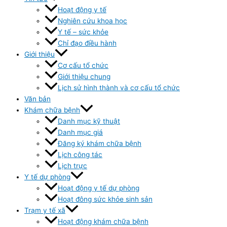
Hoạt động y tế
Nghiên cứu khoa học
Y tế – sức khỏe
Chỉ đạo điều hành
Giới thiệu
Cơ cấu tổ chức
Giới thiệu chung
Lịch sử hình thành và cơ cấu tổ chức
Văn bản
Khám chữa bệnh
Danh mục kỹ thuật
Danh mục giá
Đăng ký khám chữa bệnh
Lịch công tác
Lịch trực
Y tế dự phòng
Hoạt động y tế dự phòng
Hoạt đông sức khỏe sinh sản
Trạm y tế xã
Hoạt động khám chữa bệnh