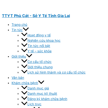
Nhảy
tới
nội
TTYT Phù Cát - Sở Y Tế Tỉnh Gia Lai
dung
Trang chủ
Tin tức
Hoạt động y tế
Nghiên cứu khoa học
Tin tức nổi bật
Y tế – sức khỏe
Giới thiệu
Cơ cấu tổ chức
Giới thiệu chung
Lịch sử hình thành và cơ cấu tổ chức
Văn bản
Khám chữa bệnh
Danh mục giá
Danh mục kỹ thuật
Đăng ký khám chữa bệnh
Lịch trực