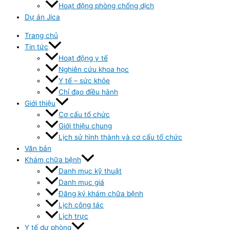
Hoạt động phòng chống dịch
Dự án Jica
Trang chủ
Tin tức
Hoạt động y tế
Nghiên cứu khoa học
Y tế – sức khỏe
Chỉ đạo điều hành
Giới thiệu
Cơ cấu tổ chức
Giới thiệu chung
Lịch sử hình thành và cơ cấu tổ chức
Văn bản
Khám chữa bệnh
Danh mục kỹ thuật
Danh mục giá
Đăng ký khám chữa bệnh
Lịch công tác
Lịch trực
Y tế dự phòng