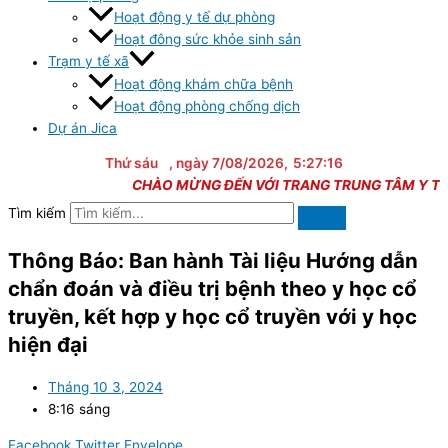
Hoạt động y tế dự phòng
Hoạt đông sức khỏe sinh sản
Trạm y tế xã
Hoạt động khám chữa bệnh
Hoạt động phòng chống dịch
Dự án Jica
Thứ sáu
, ngày 7/08/2026,
5:27:16
CHÀO MỪNG ĐẾN VỚI TRANG TRUNG TÂM Y TẾ P
Tìm kiếm
Thông Báo: Ban hành Tài liệu Hướng dẫn
chẩn đoán và điều trị bệnh theo y học cổ
truyền, kết hợp y học cổ truyền với y học
hiện đại
Tháng 10 3, 2024
8:16 sáng
Facebook
Twitter
Envelope