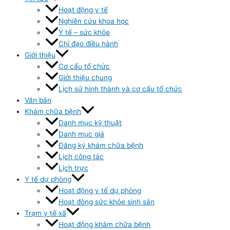
Hoạt động y tế
Nghiên cứu khoa học
Y tế – sức khỏe
Chỉ đạo điều hành
Giới thiệu
Cơ cấu tổ chức
Giới thiệu chung
Lịch sử hình thành và cơ cấu tổ chức
Văn bản
Khám chữa bệnh
Danh mục kỹ thuật
Danh mục giá
Đăng ký khám chữa bệnh
Lịch công tác
Lịch trực
Y tế dự phòng
Hoạt động y tế dự phòng
Hoạt đông sức khỏe sinh sản
Trạm y tế xã
Hoạt động khám chữa bệnh