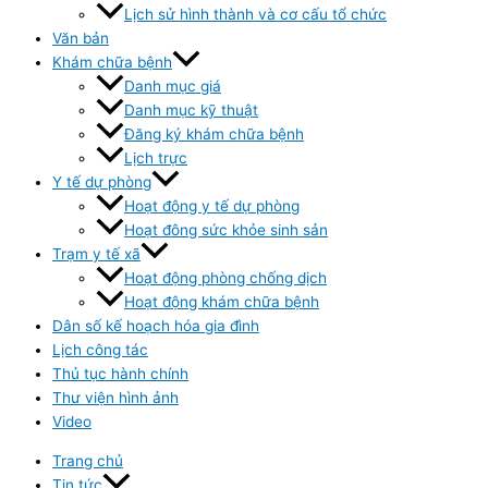
Lịch sử hình thành và cơ cấu tổ chức
Văn bản
Khám chữa bệnh
Danh mục giá
Danh mục kỹ thuật
Đăng ký khám chữa bệnh
Lịch trực
Y tế dự phòng
Hoạt động y tế dự phòng
Hoạt đông sức khỏe sinh sản
Trạm y tế xã
Hoạt động phòng chống dịch
Hoạt động khám chữa bệnh
Dân số kế hoạch hóa gia đình
Lịch công tác
Thủ tục hành chính
Thư viện hình ảnh
Video
Trang chủ
Tin tức