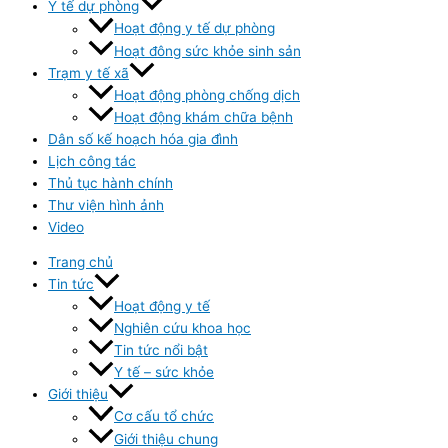
Y tế dự phòng
Hoạt động y tế dự phòng
Hoạt đông sức khỏe sinh sản
Trạm y tế xã
Hoạt động phòng chống dịch
Hoạt động khám chữa bệnh
Dân số kế hoạch hóa gia đình
Lịch công tác
Thủ tục hành chính
Thư viện hình ảnh
Video
Trang chủ
Tin tức
Hoạt động y tế
Nghiên cứu khoa học
Tin tức nổi bật
Y tế – sức khỏe
Giới thiệu
Cơ cấu tổ chức
Giới thiệu chung