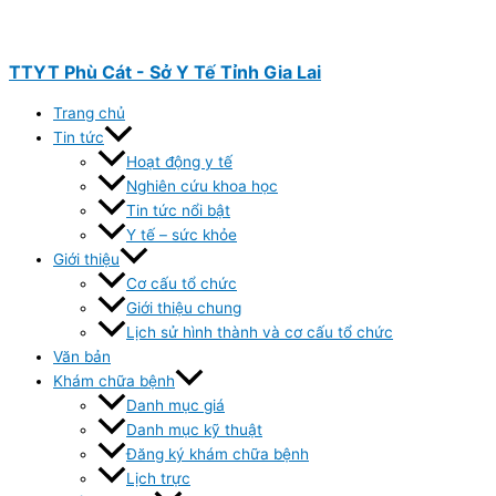
Nhảy
tới
nội
TTYT Phù Cát - Sở Y Tế Tỉnh Gia Lai
dung
Trang chủ
Tin tức
Hoạt động y tế
Nghiên cứu khoa học
Tin tức nổi bật
Y tế – sức khỏe
Giới thiệu
Cơ cấu tổ chức
Giới thiệu chung
Lịch sử hình thành và cơ cấu tổ chức
Văn bản
Khám chữa bệnh
Danh mục giá
Danh mục kỹ thuật
Đăng ký khám chữa bệnh
Lịch trực