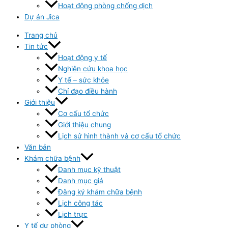
Hoạt động phòng chống dịch
Dự án Jica
Trang chủ
Tin tức
Hoạt động y tế
Nghiên cứu khoa học
Y tế – sức khỏe
Chỉ đạo điều hành
Giới thiệu
Cơ cấu tổ chức
Giới thiệu chung
Lịch sử hình thành và cơ cấu tổ chức
Văn bản
Khám chữa bệnh
Danh mục kỹ thuật
Danh mục giá
Đăng ký khám chữa bệnh
Lịch công tác
Lịch trực
Y tế dự phòng