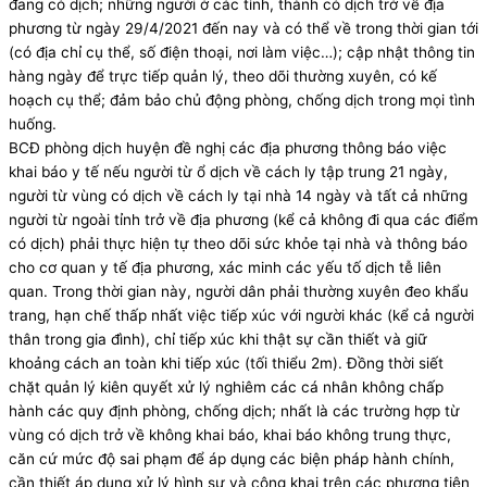
đang có dịch; những người ở các tỉnh, thành có dịch trở về địa
phương từ ngày 29/4/2021 đến nay và có thể về trong thời gian tới
(có địa chỉ cụ thể, số điện thoại, nơi làm việc…); cập nhật thông tin
hàng ngày để trực tiếp quản lý, theo dõi thường xuyên, có kế
hoạch cụ thể; đảm bảo chủ động phòng, chống dịch trong mọi tình
huống.
BCĐ phòng dịch huyện đề nghị các địa phương thông báo việc
khai báo y tế nếu người từ ổ dịch về cách ly tập trung 21 ngày,
người từ vùng có dịch về cách ly tại nhà 14 ngày và tất cả những
người từ ngoài tỉnh trở về địa phương (kể cả không đi qua các điểm
có dịch) phải thực hiện tự theo dõi sức khỏe tại nhà và thông báo
cho cơ quan y tế địa phương, xác minh các yếu tố dịch tễ liên
quan. Trong thời gian này, người dân phải thường xuyên đeo khẩu
trang, hạn chế thấp nhất việc tiếp xúc với người khác (kể cả người
thân trong gia đình), chỉ tiếp xúc khi thật sự cần thiết và giữ
khoảng cách an toàn khi tiếp xúc (tối thiểu 2m). Đồng thời siết
chặt quản lý kiên quyết xử lý nghiêm các cá nhân không chấp
hành các quy định phòng, chống dịch; nhất là các trường hợp từ
vùng có dịch trở về không khai báo, khai báo không trung thực,
căn cứ mức độ sai phạm để áp dụng các biện pháp hành chính,
cần thiết áp dụng xử lý hình sự và công khai trên các phương tiện