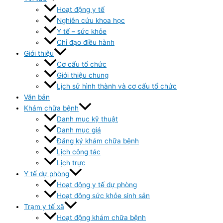
Hoạt động y tế
Nghiên cứu khoa học
Y tế – sức khỏe
Chỉ đạo điều hành
Giới thiệu
Cơ cấu tổ chức
Giới thiệu chung
Lịch sử hình thành và cơ cấu tổ chức
Văn bản
Khám chữa bệnh
Danh mục kỹ thuật
Danh mục giá
Đăng ký khám chữa bệnh
Lịch công tác
Lịch trực
Y tế dự phòng
Hoạt động y tế dự phòng
Hoạt đông sức khỏe sinh sản
Trạm y tế xã
Hoạt động khám chữa bệnh