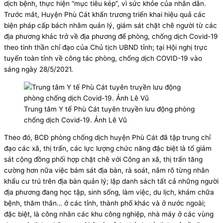
dịch bệnh, thực hiện “mục tiêu kép”, vì sức khỏe của nhân dân.
Trước mắt, Huyện Phù Cát khẩn trương triển khai hiệu quả các
biện pháp cấp bách nhằm quản lý, giám sát chặt chẽ người từ các
địa phương khác trở về địa phương để phòng, chống dịch Covid-19
theo tinh thần chỉ đạo của Chủ tịch UBND tỉnh; tại Hội nghị trực
tuyến toàn tỉnh về công tác phòng, chống dịch COVID-19 vào
sáng ngày 28/5/2021.
Trung tâm Y tế Phù Cát tuyên truyền lưu động phòng
chống dịch Covid-19. Ảnh Lê Vũ
Theo đó, BCĐ phòng chống dịch huyện Phù Cát đã tập trung chỉ
đạo các xã, thị trấn, các lực lượng chức năng đặc biệt là tổ giám
sát cộng đồng phối hợp chặt chẽ với Công an xã, thị trấn tăng
cường hơn nữa việc bám sát địa bàn, rà soát, nắm rõ từng nhân
khẩu cư trú trên địa bàn quản lý; lập danh sách tất cả những người
địa phương đang học tập, sinh sống, làm việc, du lịch, khám chữa
bệnh, thăm thân… ở các tỉnh, thành phố khác và ở nước ngoài;
đặc biệt, là công nhân các khu công nghiệp, nhà máy ở các vùng