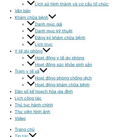
Lịch sử hình thành và cơ cấu tổ chức
Văn bản
Khám chữa bệnh
Danh mục giá
Danh mục kỹ thuật
Đăng ký khám chữa bệnh
Lịch trực
Y tế dự phòng
Hoạt động y tế dự phòng
Hoạt đông sức khỏe sinh sản
Trạm y tế xã
Hoạt động phòng chống dịch
Hoạt động khám chữa bệnh
Dân số kế hoạch hóa gia đình
Lịch công tác
Thủ tục hành chính
Thư viện hình ảnh
Video
Trang chủ
Tin tức