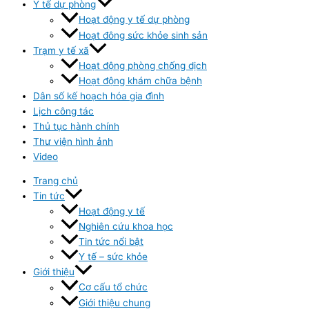
Y tế dự phòng
Hoạt động y tế dự phòng
Hoạt đông sức khỏe sinh sản
Trạm y tế xã
Hoạt động phòng chống dịch
Hoạt động khám chữa bệnh
Dân số kế hoạch hóa gia đình
Lịch công tác
Thủ tục hành chính
Thư viện hình ảnh
Video
Trang chủ
Tin tức
Hoạt động y tế
Nghiên cứu khoa học
Tin tức nổi bật
Y tế – sức khỏe
Giới thiệu
Cơ cấu tổ chức
Giới thiệu chung