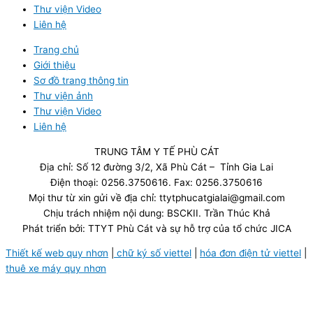
Thư viện Video
Liên hệ
Trang chủ
Giới thiệu
Sơ đồ trang thông tin
Thư viện ảnh
Thư viện Video
Liên hệ
TRUNG TÂM Y TẾ PHÙ CÁT
Địa chỉ: Số 12 đường 3/2, Xã Phù Cát – Tỉnh Gia Lai
Điện thoại: 0256.3750616. Fax: 0256.3750616
Mọi thư từ xin gửi về địa chỉ: ttytphucatgialai@gmail.com
Chịu trách nhiệm nội dung: BSCKII. Trần Thúc Khả
Phát triển bởi: TTYT Phù Cát và sự hỗ trợ của tổ chức JICA
Thiết kế web quy nhơn
|
chữ ký số viettel
|
hóa đơn điện tử viettel
|
thuê xe máy quy nhơn
Đã kết nối EMC