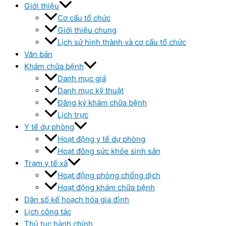
Giới thiệu
Cơ cấu tổ chức
Giới thiệu chung
Lịch sử hình thành và cơ cấu tổ chức
Văn bản
Khám chữa bệnh
Danh mục giá
Danh mục kỹ thuật
Đăng ký khám chữa bệnh
Lịch trực
Y tế dự phòng
Hoạt động y tế dự phòng
Hoạt đông sức khỏe sinh sản
Trạm y tế xã
Hoạt động phòng chống dịch
Hoạt động khám chữa bệnh
Dân số kế hoạch hóa gia đình
Lịch công tác
Thủ tục hành chính