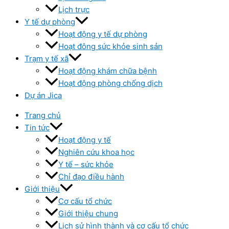
Lịch trực
Y tế dự phòng
Hoạt động y tế dự phòng
Hoạt đông sức khỏe sinh sản
Trạm y tế xã
Hoạt động khám chữa bệnh
Hoạt động phòng chống dịch
Dự án Jica
Trang chủ
Tin tức
Hoạt động y tế
Nghiên cứu khoa học
Y tế – sức khỏe
Chỉ đạo điều hành
Giới thiệu
Cơ cấu tổ chức
Giới thiệu chung
Lịch sử hình thành và cơ cấu tổ chức