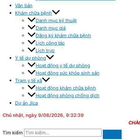
Văn bản
Khám chữa bệnh
Danh mục kỹ thuật
Danh mục giá
Đăng ký khám chữa bệnh
Lịch công tác
Lịch trực
Y tế dự phòng
Hoạt động y tế dự phòng
Hoạt đông sức khỏe sinh sản
Trạm y tế xã
Hoạt động khám chữa bệnh
Hoạt động phòng chống dịch
Dự án Jica
Chủ nhật
, ngày 9/08/2026,
9:32:39
CHÀO MỪNG 
Tìm kiếm