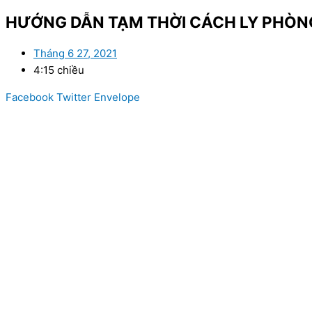
HƯỚNG DẪN TẠM THỜI CÁCH LY PHÒNG 
Tháng 6 27, 2021
4:15 chiều
Facebook
Twitter
Envelope