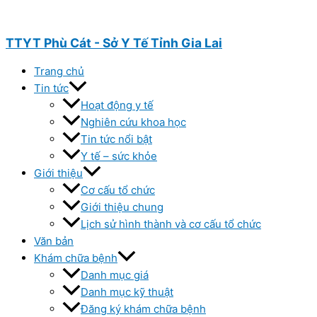
Nhảy
tới
nội
TTYT Phù Cát - Sở Y Tế Tỉnh Gia Lai
dung
Trang chủ
Tin tức
Hoạt động y tế
Nghiên cứu khoa học
Tin tức nổi bật
Y tế – sức khỏe
Giới thiệu
Cơ cấu tổ chức
Giới thiệu chung
Lịch sử hình thành và cơ cấu tổ chức
Văn bản
Khám chữa bệnh
Danh mục giá
Danh mục kỹ thuật
Đăng ký khám chữa bệnh