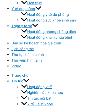
Lịch trực
Y tế dự phòng
Hoạt động y tế dự phòng
Hoạt đông sức khỏe sinh sản
Trạm y tế xã
Hoạt động phòng chống dịch
Hoạt động khám chữa bệnh
Dân số kế hoạch hóa gia đình
Lịch công tác
Thủ tục hành chính
Thư viện hình ảnh
Video
Trang chủ
Tin tức
Hoạt động y tế
Nghiên cứu khoa học
Tin tức nổi bật
Y tế – sức khỏe