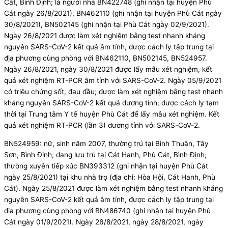
Cát, Bình Định; là người nhà BN422748 (ghi nhận tại huyện Phù
Cát ngày 26/8/2021), BN462110 (ghi nhận tại huyện Phù Cát ngày
30/8/2021), BN502145 (ghi nhận tại Phù Cát ngày 02/9/2021).
Ngày 26/8/2021 được làm xét nghiệm bằng test nhanh kháng
nguyên SARS-CoV-2 kết quả âm tính, được cách ly tập trung tại
địa phương cùng phòng với BN462110, BN502145, BN524957.
Ngày 26/8/2021, ngày 30/8/2021 được lấy mẫu xét nghiệm, kết
quả xét nghiệm RT-PCR âm tính với SARS-CoV-2. Ngày 05/9/2021
có triệu chứng sốt, đau đầu; được làm xét nghiệm bằng test nhanh
kháng nguyên SARS-CoV-2 kết quả dương tính; được cách ly tạm
thời tại Trung tâm Y tế huyện Phù Cát để lấy mẫu xét nghiệm. Kết
quả xét nghiệm RT-PCR (lần 3) dương tính với SARS-CoV-2.
BN524959: nữ, sinh năm 2007, thường trú tại Bình Thuận, Tây
Sơn, Bình Định; đang lưu trú tại Cát Hanh, Phù Cát, Bình Định;
thường xuyên tiếp xúc BN393312 (ghi nhận tại huyện Phù Cát
ngày 25/8/2021) tại khu nhà trọ (địa chỉ: Hòa Hội, Cát Hanh, Phù
Cát). Ngày 25/8/2021 được làm xét nghiệm bằng test nhanh kháng
nguyên SARS-CoV-2 kết quả âm tính, được cách ly tập trung tại
địa phương cùng phòng với BN486740 (ghi nhận tại huyện Phù
Cát ngày 01/9/2021). Ngày 26/8/2021, ngày 28/8/2021, ngày