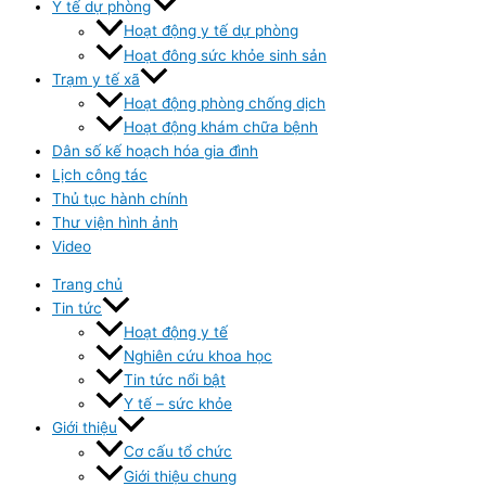
Y tế dự phòng
Hoạt động y tế dự phòng
Hoạt đông sức khỏe sinh sản
Trạm y tế xã
Hoạt động phòng chống dịch
Hoạt động khám chữa bệnh
Dân số kế hoạch hóa gia đình
Lịch công tác
Thủ tục hành chính
Thư viện hình ảnh
Video
Trang chủ
Tin tức
Hoạt động y tế
Nghiên cứu khoa học
Tin tức nổi bật
Y tế – sức khỏe
Giới thiệu
Cơ cấu tổ chức
Giới thiệu chung