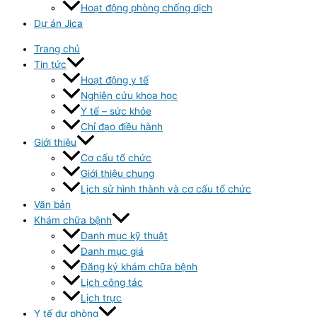
Hoạt động phòng chống dịch
Dự án Jica
Trang chủ
Tin tức
Hoạt động y tế
Nghiên cứu khoa học
Y tế – sức khỏe
Chỉ đạo điều hành
Giới thiệu
Cơ cấu tổ chức
Giới thiệu chung
Lịch sử hình thành và cơ cấu tổ chức
Văn bản
Khám chữa bệnh
Danh mục kỹ thuật
Danh mục giá
Đăng ký khám chữa bệnh
Lịch công tác
Lịch trực
Y tế dự phòng