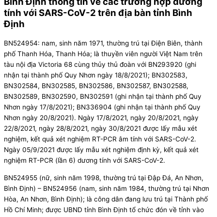
Bình Định thông tin về các trường hợp dương
tính với SARS-CoV-2 trên địa bàn tỉnh Bình
Định
BN524954: nam, sinh năm 1971, thường trú tại Điện Biên, thành
phố Thanh Hóa, Thanh Hóa; là thuyền viên người Việt Nam trên
tàu nội địa Victoria 68 cùng thủy thủ đoàn với BN293920 (ghi
nhận tại thành phố Quy Nhơn ngày 18/8/2021); BN302583,
BN302584, BN302585, BN302586, BN302587, BN302588,
BN302589, BN302590, BN302591 (ghi nhận tại thành phố Quy
Nhơn ngày 17/8/2021); BN336904 (ghi nhận tại thành phố Quy
Nhơn ngày 20/8/2021). Ngày 17/8/2021, ngày 20/8/2021, ngày
22/8/2021, ngày 28/8/2021, ngày 30/8/2021 được lấy mẫu xét
nghiệm, kết quả xét nghiệm RT-PCR âm tính với SARS-CoV-2.
Ngày 05/9/2021 được lấy mẫu xét nghiệm định kỳ, kết quả xét
nghiệm RT-PCR (lần 6) dương tính với SARS-CoV-2.
BN524955 (nữ, sinh năm 1998, thường trú tại Đập Đá, An Nhơn,
Bình Định) – BN524956 (nam, sinh năm 1984, thường trú tại Nhơn
Hòa, An Nhơn, Bình Định); là công dân đang lưu trú tại Thành phố
Hồ Chí Minh; được UBND tỉnh Bình Định tổ chức đón về tỉnh vào