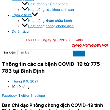
Hoạt động y tế dự phòng
Hoạt đông sức khỏe sinh sản
Trạm y tế xã
Hoạt động khám chữa bệnh
Hoạt động phòng chống dịch
Dự án Jica
Thứ sáu
, ngày 7/08/2026,
1:54:09
CHÀO MỪNG ĐẾN VỚI TRAN
Tìm kiếm
Thông tin các ca bệnh COVID-19 từ 775 –
783 tại Bình Định
Tháng 9 9, 2021
10:49 sáng
Facebook
Twitter
Envelope
Ban Chỉ đạo Phòng chống dịch COVID-19 tỉnh