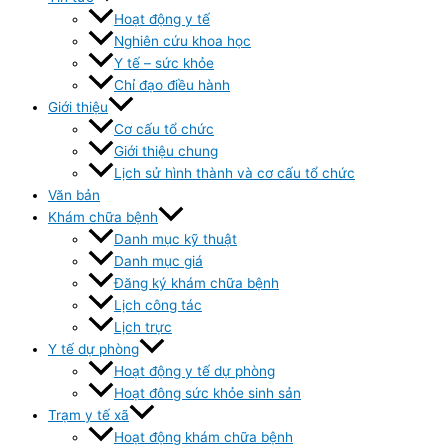
Hoạt động y tế
Nghiên cứu khoa học
Y tế – sức khỏe
Chỉ đạo điều hành
Giới thiệu
Cơ cấu tổ chức
Giới thiệu chung
Lịch sử hình thành và cơ cấu tổ chức
Văn bản
Khám chữa bệnh
Danh mục kỹ thuật
Danh mục giá
Đăng ký khám chữa bệnh
Lịch công tác
Lịch trực
Y tế dự phòng
Hoạt động y tế dự phòng
Hoạt đông sức khỏe sinh sản
Trạm y tế xã
Hoạt động khám chữa bệnh