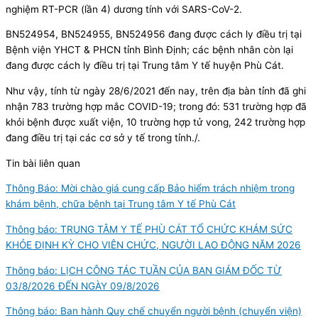
nghiệm RT-PCR (lần 4) dương tính với SARS-CoV-2.
BN524954, BN524955, BN524956 đang được cách ly điều trị tại
Bệnh viện YHCT & PHCN tỉnh Bình Định; các bệnh nhân còn lại
đang được cách ly điều trị tại Trung tâm Y tế huyện Phù Cát.
Như vậy, tính từ ngày 28/6/2021 đến nay, trên địa bàn tỉnh đã ghi
nhận 783 trường hợp mắc COVID-19; trong đó: 531 trường hợp đã
khỏi bệnh được xuất viện, 10 trường hợp tử vong, 242 trường hợp
đang điều trị tại các cơ sở y tế trong tỉnh./.
Tin bài liên quan
Thông Báo: Mời chào giá cung cấp Bảo hiểm trách nhiệm trong
khám bệnh, chữa bệnh tại Trung tâm Y tế Phù Cát
Thông báo: TRUNG TÂM Y TẾ PHÙ CÁT TỔ CHỨC KHÁM SỨC
KHỎE ĐỊNH KỲ CHO VIÊN CHỨC, NGƯỜI LAO ĐỘNG NĂM 2026
Thông báo: LỊCH CÔNG TÁC TUẦN CỦA BAN GIÁM ĐỐC TỪ
03/8/2026 ĐẾN NGÀY 09/8/2026
Thông báo: Ban hành Quy chế chuyển người bệnh (chuyển viện)