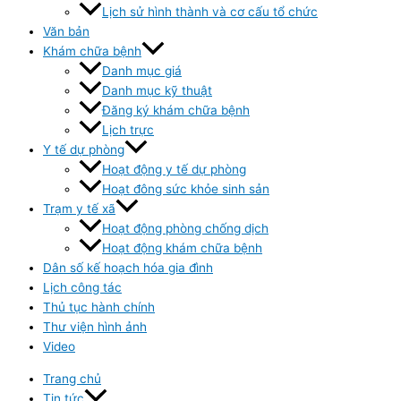
Lịch sử hình thành và cơ cấu tổ chức
Văn bản
Khám chữa bệnh
Danh mục giá
Danh mục kỹ thuật
Đăng ký khám chữa bệnh
Lịch trực
Y tế dự phòng
Hoạt động y tế dự phòng
Hoạt đông sức khỏe sinh sản
Trạm y tế xã
Hoạt động phòng chống dịch
Hoạt động khám chữa bệnh
Dân số kế hoạch hóa gia đình
Lịch công tác
Thủ tục hành chính
Thư viện hình ảnh
Video
Trang chủ
Tin tức