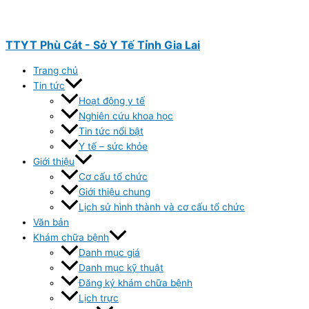
Nhảy
tới
nội
TTYT Phù Cát - Sở Y Tế Tỉnh Gia Lai
dung
Trang chủ
Tin tức
Hoạt động y tế
Nghiên cứu khoa học
Tin tức nổi bật
Y tế – sức khỏe
Giới thiệu
Cơ cấu tổ chức
Giới thiệu chung
Lịch sử hình thành và cơ cấu tổ chức
Văn bản
Khám chữa bệnh
Danh mục giá
Danh mục kỹ thuật
Đăng ký khám chữa bệnh
Lịch trực