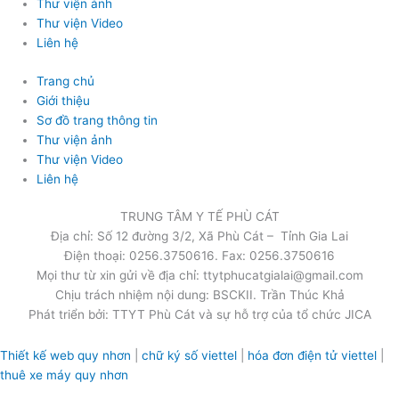
Thư viện ảnh
Thư viện Video
Liên hệ
Trang chủ
Giới thiệu
Sơ đồ trang thông tin
Thư viện ảnh
Thư viện Video
Liên hệ
TRUNG TÂM Y TẾ PHÙ CÁT
Địa chỉ: Số 12 đường 3/2, Xã Phù Cát – Tỉnh Gia Lai
Điện thoại: 0256.3750616. Fax: 0256.3750616
Mọi thư từ xin gửi về địa chỉ: ttytphucatgialai@gmail.com
Chịu trách nhiệm nội dung: BSCKII. Trần Thúc Khả
Phát triển bởi: TTYT Phù Cát và sự hỗ trợ của tổ chức JICA
Thiết kế web quy nhơn
|
chữ ký số viettel
|
hóa đơn điện tử viettel
|
thuê xe máy quy nhơn