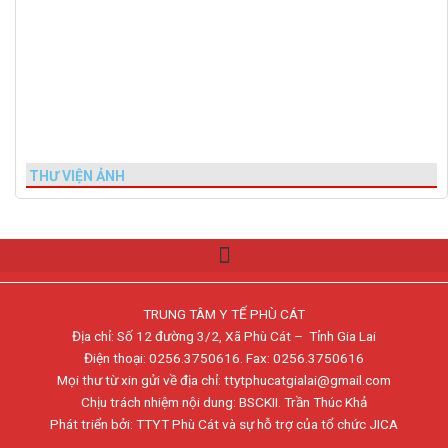
THƯ VIỆN ẢNH
TRUNG TÂM Y TẾ PHÙ CÁT
Địa chỉ: Số 12 đường 3/2, Xã Phù Cát – Tỉnh Gia Lai
Điện thoại: 0256.3750616. Fax: 0256.3750616
Mọi thư từ xin gửi về địa chỉ: ttytphucatgialai@gmail.com
Chịu trách nhiệm nội dung: BSCKII. Trần Thúc Khả
Phát triển bởi: TTYT Phù Cát và sự hỗ trợ của tổ chức JICA