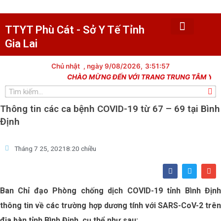
Nhảy
tới
nội
TTYT Phù Cát - Sở Y Tế Tỉnh
dung
Gia Lai
Trang chủ
Tin tức
Giới thiệu
Văn bản
Khám chữa bệnh
Y tế dự phòng
Trạm y tế xã
Dân số kế hoạch hóa gia đình
Lịch công tác
Thủ tục hành chính
Thư viện hình ảnh
Chủ nhật
, ngày 9/08/2026,
3:51:57
CHÀO MỪNG ĐẾN VỚI TRANG TRUNG TÂM Y TẾ P
Tìm
kiếm
Thông tin các ca bệnh COVID-19 từ 67 – 69 tại Bình
Định
Tháng 7 25, 2021
8:20 chiều
F
T
E
a
w
n
c
i
v
e
t
e
Ban Chỉ đạo Phòng chống dịch COVID-19 tỉnh Bình Định
b
t
l
o
e
o
thông tin về các trường hợp dương tính với SARS-CoV-2 trên
o
r
p
k
e
địa bàn tỉnh Bình Định, cụ thể như sau: