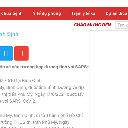
 chữa bệnh
Y tế dự phòng
Trạm y tế xã
Dự án Jica
Tìm
CHÀO MỪNG ĐẾN VỚI TRANG
kiếm
ình Định
T
E
w
n
i
v
tin về các trường hợp dương tính với SARS-
t
e
t
l
e
o
, Bình Định; đi từ tỉnh Bình Dương về địa
r
p
 thị trấn Phù Mỹ. Ngày 17/8/2021 được lấy
e
h với SARS-CoV-2.
hù Mỹ, Bình Định; đi từ Thành phố Hồ Chí
 Trường THCS thị trấn Phù Mỹ. Ngày