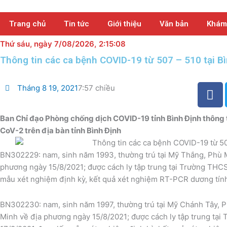
Nhảy
tới
Trang chủ
Tin tức
Giới thiệu
Văn bản
Khám
nội
dung
Thứ sáu
, ngày 7/08/2026,
2:15:09
Thông tin các ca bệnh COVID-19 từ 507 – 510 tại B
F
Tháng 8 19, 2021
7:57 chiều
a
c
Ban Chỉ đạo Phòng chống dịch COVID-19 tỉnh Bình Định thông 
e
CoV-2 trên địa bàn tỉnh Bình Định
b
o
BN302229: nam, sinh năm 1993, thường trú tại Mỹ Thắng, Phù Mỹ
o
phương ngày 15/8/2021; được cách ly tập trung tại Trường THCS
k
mẫu xét nghiệm định kỳ, kết quả xét nghiệm RT-PCR dương tín
BN302230: nam, sinh năm 1997, thường trú tại Mỹ Chánh Tây, P
Minh về địa phương ngày 15/8/2021; được cách ly tập trung tại