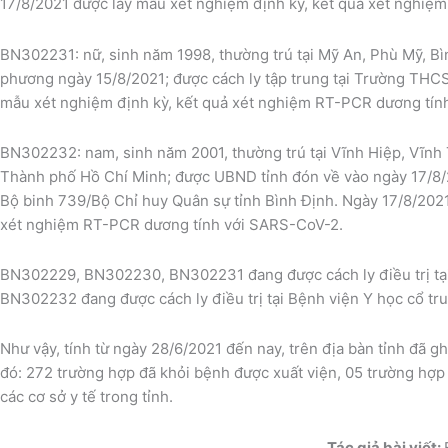
17/8/2021 được lấy mẫu xét nghiệm định kỳ, kết quả xét nghi
BN302231: nữ, sinh năm 1998, thường trú tại Mỹ An, Phù Mỹ, Bì
phương ngày 15/8/2021; được cách ly tập trung tại Trường THCS
mẫu xét nghiệm định kỳ, kết quả xét nghiệm RT-PCR dương tín
BN302232: nam, sinh năm 2001, thường trú tại Vĩnh Hiệp, Vĩnh T
Thành phố Hồ Chí Minh; được UBND tỉnh đón về vào ngày 17/8/2
Bộ binh 739/Bộ Chỉ huy Quân sự tỉnh Bình Định. Ngày 17/8/2021
xét nghiệm RT-PCR dương tính với SARS-CoV-2.
BN302229, BN302230, BN302231 đang được cách ly điều trị tạ
BN302232 đang được cách ly điều trị tại Bệnh viện Y học cổ tr
Như vậy, tính từ ngày 28/6/2021 đến nay, trên địa bàn tỉnh đã 
đó: 272 trường hợp đã khỏi bệnh được xuất viện, 05 trường hợp 
các cơ sở y tế trong tỉnh.
Tác giả bài viết: