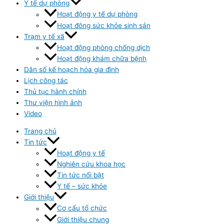
Y tế dự phòng
Hoạt động y tế dự phòng
Hoạt đông sức khỏe sinh sản
Trạm y tế xã
Hoạt động phòng chống dịch
Hoạt động khám chữa bệnh
Dân số kế hoạch hóa gia đình
Lịch công tác
Thủ tục hành chính
Thư viện hình ảnh
Video
Trang chủ
Tin tức
Hoạt động y tế
Nghiên cứu khoa học
Tin tức nổi bật
Y tế – sức khỏe
Giới thiệu
Cơ cấu tổ chức
Giới thiệu chung