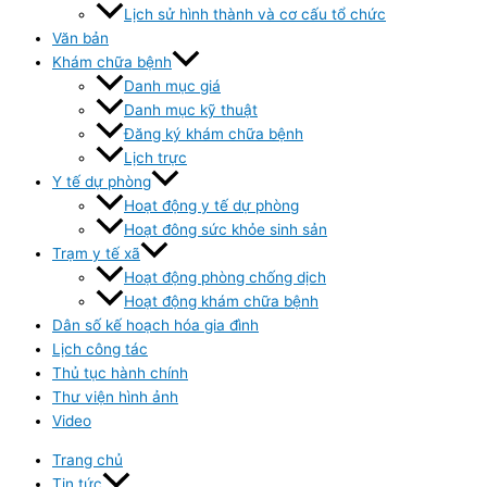
Lịch sử hình thành và cơ cấu tổ chức
Văn bản
Khám chữa bệnh
Danh mục giá
Danh mục kỹ thuật
Đăng ký khám chữa bệnh
Lịch trực
Y tế dự phòng
Hoạt động y tế dự phòng
Hoạt đông sức khỏe sinh sản
Trạm y tế xã
Hoạt động phòng chống dịch
Hoạt động khám chữa bệnh
Dân số kế hoạch hóa gia đình
Lịch công tác
Thủ tục hành chính
Thư viện hình ảnh
Video
Trang chủ
Tin tức