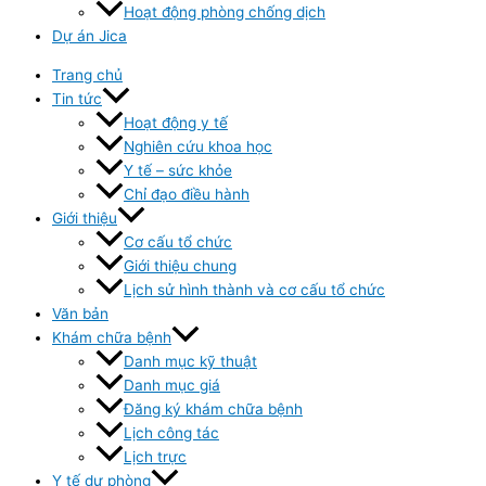
Hoạt động phòng chống dịch
Dự án Jica
Trang chủ
Tin tức
Hoạt động y tế
Nghiên cứu khoa học
Y tế – sức khỏe
Chỉ đạo điều hành
Giới thiệu
Cơ cấu tổ chức
Giới thiệu chung
Lịch sử hình thành và cơ cấu tổ chức
Văn bản
Khám chữa bệnh
Danh mục kỹ thuật
Danh mục giá
Đăng ký khám chữa bệnh
Lịch công tác
Lịch trực
Y tế dự phòng