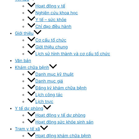
Hoạt động y tế
Nghiên cứu khoa học
Y tế – sức khỏe
Chỉ đạo điều hành
Giới thiệu
Cơ cấu tổ chức
Giới thiệu chung
Lịch sử hình thành và cơ cấu tổ chức
Văn bản
Khám chữa bệnh
Danh mục kỹ thuật
Danh mục giá
Đăng ký khám chữa bệnh
Lịch công tác
Lịch trực
Y tế dự phòng
Hoạt động y tế dự phòng
Hoạt đông sức khỏe sinh sản
Trạm y tế xã
Hoạt động khám chữa bệnh