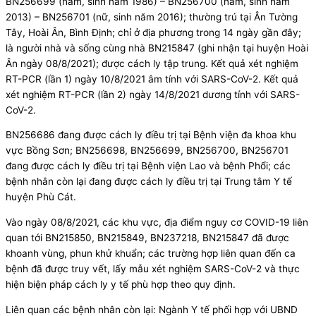
BN256699 (nam, sinh năm 1986) – BN256700 (nam, sinh năm
2013) – BN256701 (nữ, sinh năm 2016); thường trú tại Ân Tường
Tây, Hoài Ân, Bình Định; chỉ ở địa phương trong 14 ngày gần đây;
là người nhà và sống cùng nhà BN215847 (ghi nhận tại huyện Hoài
Ân ngày 08/8/2021); được cách ly tập trung. Kết quả xét nghiệm
RT-PCR (lần 1) ngày 10/8/2021 âm tính với SARS-CoV-2. Kết quả
xét nghiệm RT-PCR (lần 2) ngày 14/8/2021 dương tính với SARS-
CoV-2.
BN256686 đang được cách ly điều trị tại Bệnh viện đa khoa khu
vực Bồng Sơn; BN256698, BN256699, BN256700, BN256701
đang được cách ly điều trị tại Bệnh viện Lao và bệnh Phổi; các
bệnh nhân còn lại đang được cách ly điều trị tại Trung tâm Y tế
huyện Phù Cát.
Vào ngày 08/8/2021, các khu vực, địa điểm nguy cơ COVID-19 liên
quan tới BN215850, BN215849, BN237218, BN215847 đã được
khoanh vùng, phun khử khuẩn; các trường hợp liên quan đến ca
bệnh đã được truy vết, lấy mẫu xét nghiệm SARS-CoV-2 và thực
hiện biện pháp cách ly y tế phù hợp theo quy định.
Liên quan các bệnh nhân còn lại: Ngành Y tế phối hợp với UBND