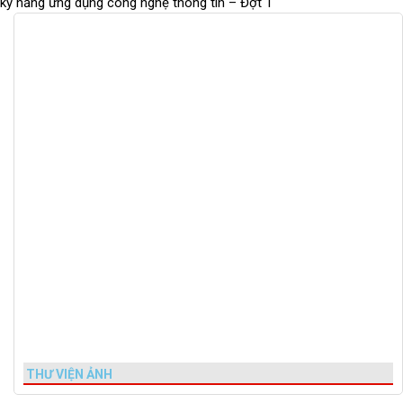
kỹ năng ứng dụng công nghệ thông tin – Đợt 1
THƯ VIỆN ẢNH