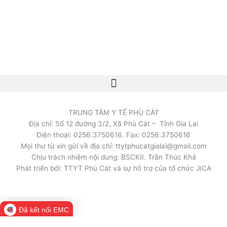
TRUNG TÂM Y TẾ PHÙ CÁT
Địa chỉ: Số 12 đường 3/2, Xã Phù Cát – Tỉnh Gia Lai
Điện thoại: 0256.3750616. Fax: 0256.3750616
Mọi thư từ xin gửi về địa chỉ: ttytphucatgialai@gmail.com
Chịu trách nhiệm nội dung: BSCKII. Trần Thúc Khả
Phát triển bởi: TTYT Phù Cát và sự hỗ trợ của tổ chức JICA
Đã kết nối EMC