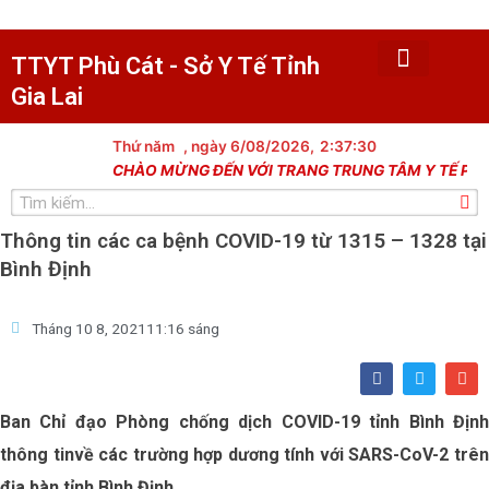
Nhảy
tới
nội
TTYT Phù Cát - Sở Y Tế Tỉnh
dung
Gia Lai
Trang chủ
Tin tức
Giới thiệu
Văn bản
Khám chữa bệnh
Y tế dự phòng
Trạm y tế xã
Dân số kế hoạch hóa gia đình
Lịch công tác
Thủ tục hành chính
Thư viện hình ảnh
Thứ năm
, ngày 6/08/2026,
2:37:31
CHÀO MỪNG ĐẾN VỚI TRANG TRUNG TÂM Y TẾ PHÙ CÁT
Tìm
kiếm
Thông tin các ca bệnh COVID-19 từ 1315 – 1328 tại
Bình Định
Tháng 10 8, 2021
11:16 sáng
F
T
E
a
w
n
c
i
v
e
t
e
Ban Chỉ đạo Phòng chống dịch COVID-19 tỉnh Bình Định
b
t
l
o
e
o
thông tinvề các trường hợp dương tính với SARS-CoV-2 trên
o
r
p
k
e
địa bàn tỉnh Bình Định