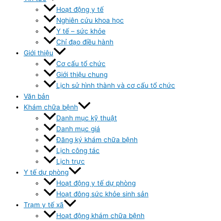
Hoạt động y tế
Nghiên cứu khoa học
Y tế – sức khỏe
Chỉ đạo điều hành
Giới thiệu
Cơ cấu tổ chức
Giới thiệu chung
Lịch sử hình thành và cơ cấu tổ chức
Văn bản
Khám chữa bệnh
Danh mục kỹ thuật
Danh mục giá
Đăng ký khám chữa bệnh
Lịch công tác
Lịch trực
Y tế dự phòng
Hoạt động y tế dự phòng
Hoạt đông sức khỏe sinh sản
Trạm y tế xã
Hoạt động khám chữa bệnh