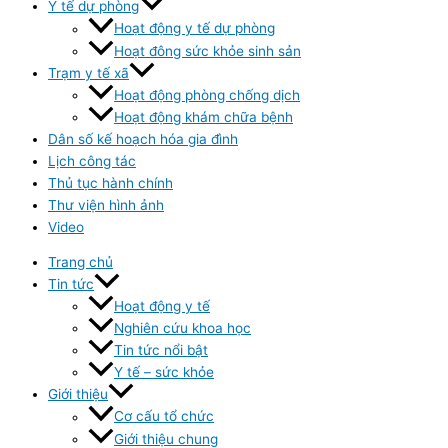
Y tế dự phòng
Hoạt động y tế dự phòng
Hoạt đông sức khỏe sinh sản
Trạm y tế xã
Hoạt động phòng chống dịch
Hoạt động khám chữa bệnh
Dân số kế hoạch hóa gia đình
Lịch công tác
Thủ tục hành chính
Thư viện hình ảnh
Video
Trang chủ
Tin tức
Hoạt động y tế
Nghiên cứu khoa học
Tin tức nổi bật
Y tế – sức khỏe
Giới thiệu
Cơ cấu tổ chức
Giới thiệu chung