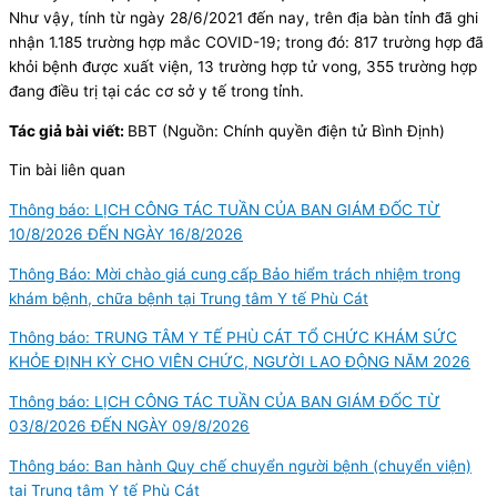
Như vậy, tính từ ngày 28/6/2021 đến nay, trên địa bàn tỉnh đã ghi
nhận 1.185 trường hợp mắc COVID-19; trong đó: 817 trường hợp đã
khỏi bệnh được xuất viện, 13 trường hợp tử vong, 355 trường hợp
đang điều trị tại các cơ sở y tế trong tỉnh.
Tác giả bài viết:
BBT (Nguồn: Chính quyền điện tử Bình Định)
Tin bài liên quan
Thông báo: LỊCH CÔNG TÁC TUẦN CỦA BAN GIÁM ĐỐC TỪ
10/8/2026 ĐẾN NGÀY 16/8/2026
Thông Báo: Mời chào giá cung cấp Bảo hiểm trách nhiệm trong
khám bệnh, chữa bệnh tại Trung tâm Y tế Phù Cát
Thông báo: TRUNG TÂM Y TẾ PHÙ CÁT TỔ CHỨC KHÁM SỨC
KHỎE ĐỊNH KỲ CHO VIÊN CHỨC, NGƯỜI LAO ĐỘNG NĂM 2026
Thông báo: LỊCH CÔNG TÁC TUẦN CỦA BAN GIÁM ĐỐC TỪ
03/8/2026 ĐẾN NGÀY 09/8/2026
Thông báo: Ban hành Quy chế chuyển người bệnh (chuyển viện)
tại Trung tâm Y tế Phù Cát