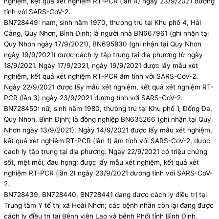
nghiệm, kết quả xét nghiệm RT-PCR (lần 4) ngày 23/9/2021 dương
tính với SARS-CoV-2.
BN728449: nam, sinh năm 1970, thường trú tại Khu phố 4, Hải
Cảng, Quy Nhơn, Bình Định; là người nhà BN667961 (ghi nhận tại
Quy Nhơn ngày 17/9/2021), BN695830 (ghi nhận tại Quy Nhơn
ngày 19/9/2021) được cách ly tập trung tại địa phương từ ngày
18/9/2021. Ngày 17/9/2021, ngày 19/9/2021 được lấy mẫu xét
nghiệm, kết quả xét nghiệm RT-PCR âm tính với SARS-CoV-2.
Ngày 22/9/2021 được lấy mẫu xét nghiệm, kết quả xét nghiệm RT-
PCR (lần 3) ngày 23/9/2021 dương tính với SARS-CoV-2.
BN728450: nữ, sinh năm 1980, thường trú tại Khu phố 1, Đống Đa,
Quy Nhơn, Bình Định; là đồng nghiệp BN635266 (ghi nhận tại Quy
Nhơn ngày 13/9/2021). Ngày 14/9/2021 được lấy mẫu xét nghiệm,
kết quả xét nghiệm RT-PCR (lần 1) âm tính với SARS-CoV-2, được
cách ly tập trung tại địa phương. Ngày 22/9/2021 có triệu chứng
sốt, mệt mỏi, đau họng; được lấy mẫu xét nghiệm, kết quả xét
nghiệm RT-PCR (lần 2) ngày 23/9/2021 dương tính với SARS-CoV-
2.
BN728439, BN728440, BN728441 đang được cách ly điều trị tại
Trung tâm Y tế thị xã Hoài Nhơn; các bệnh nhân còn lại đang được
cách ly điều trị tại Bệnh viện Lao và bệnh Phổi tỉnh Bình Định.