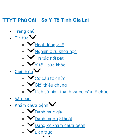
Nhảy
tới
nội
TTYT Phù Cát - Sở Y Tế Tỉnh Gia Lai
dung
Trang chủ
Tin tức
Hoạt động y tế
Nghiên cứu khoa học
Tin tức nổi bật
Y tế – sức khỏe
Giới thiệu
Cơ cấu tổ chức
Giới thiệu chung
Lịch sử hình thành và cơ cấu tổ chức
Văn bản
Khám chữa bệnh
Danh mục giá
Danh mục kỹ thuật
Đăng ký khám chữa bệnh
Lịch trực