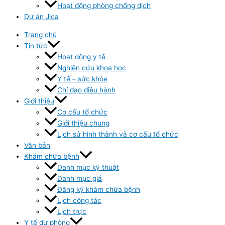
Hoạt động phòng chống dịch
Dự án Jica
Trang chủ
Tin tức
Hoạt động y tế
Nghiên cứu khoa học
Y tế – sức khỏe
Chỉ đạo điều hành
Giới thiệu
Cơ cấu tổ chức
Giới thiệu chung
Lịch sử hình thành và cơ cấu tổ chức
Văn bản
Khám chữa bệnh
Danh mục kỹ thuật
Danh mục giá
Đăng ký khám chữa bệnh
Lịch công tác
Lịch trực
Y tế dự phòng