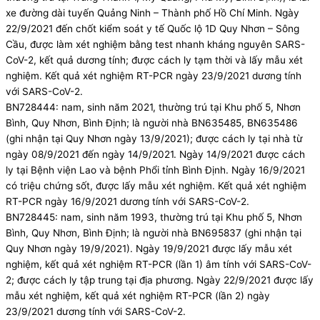
xe đường dài tuyến Quảng Ninh – Thành phố Hồ Chí Minh. Ngày
22/9/2021 đến chốt kiểm soát y tế Quốc lộ 1D Quy Nhơn – Sông
Cầu, được làm xét nghiệm bằng test nhanh kháng nguyên SARS-
CoV-2, kết quả dương tính; được cách ly tạm thời và lấy mẫu xét
nghiệm. Kết quả xét nghiệm RT-PCR ngày 23/9/2021 dương tính
với SARS-CoV-2.
BN728444: nam, sinh năm 2021, thường trú tại Khu phố 5, Nhơn
Bình, Quy Nhơn, Bình Định; là người nhà BN635485, BN635486
(ghi nhận tại Quy Nhơn ngày 13/9/2021); được cách ly tại nhà từ
ngày 08/9/2021 đến ngày 14/9/2021. Ngày 14/9/2021 được cách
ly tại Bệnh viện Lao và bệnh Phổi tỉnh Bình Định. Ngày 16/9/2021
có triệu chứng sốt, được lấy mẫu xét nghiệm. Kết quả xét nghiệm
RT-PCR ngày 16/9/2021 dương tính với SARS-CoV-2.
BN728445: nam, sinh năm 1993, thường trú tại Khu phố 5, Nhơn
Bình, Quy Nhơn, Bình Định; là người nhà BN695837 (ghi nhận tại
Quy Nhơn ngày 19/9/2021). Ngày 19/9/2021 được lấy mẫu xét
nghiệm, kết quả xét nghiệm RT-PCR (lần 1) âm tính với SARS-CoV-
2; được cách ly tập trung tại địa phương. Ngày 22/9/2021 được lấy
mẫu xét nghiệm, kết quả xét nghiệm RT-PCR (lần 2) ngày
23/9/2021 dương tính với SARS-CoV-2.