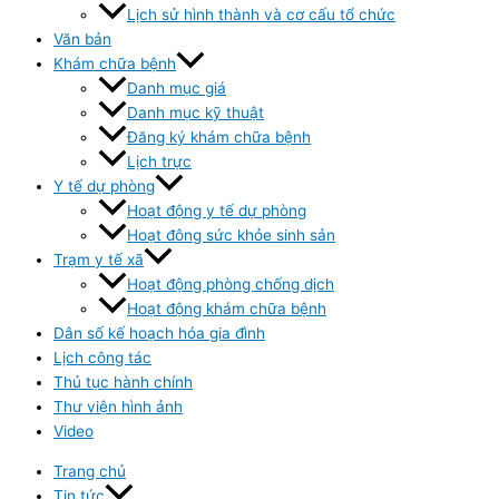
Lịch sử hình thành và cơ cấu tổ chức
Văn bản
Khám chữa bệnh
Danh mục giá
Danh mục kỹ thuật
Đăng ký khám chữa bệnh
Lịch trực
Y tế dự phòng
Hoạt động y tế dự phòng
Hoạt đông sức khỏe sinh sản
Trạm y tế xã
Hoạt động phòng chống dịch
Hoạt động khám chữa bệnh
Dân số kế hoạch hóa gia đình
Lịch công tác
Thủ tục hành chính
Thư viện hình ảnh
Video
Trang chủ
Tin tức