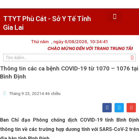
Nhảy
tới
nội
TTYT Phù Cát - Sở Y Tế Tỉnh
dung
Gia Lai
Trang chủ
Tin tức
Giới thiệu
Văn bản
Khám chữa bệnh
Y tế dự phòng
Trạm y tế xã
Dân số kế hoạch hóa gia đình
Lịch công tác
Thủ tục hành chính
Thư viện hình ảnh
Thứ năm
, ngày 6/08/2026,
10:34:41
CHÀO MỪNG ĐẾN VỚI TRANG TRUNG TÂM Y T
Tìm
kiếm
Thông tin các ca bệnh COVID-19 từ 1070 – 1076 tại
Bình Định
Tháng 9 23, 2021
4:46 chiều
F
T
E
a
w
n
c
i
v
e
t
e
Ban Chỉ đạo Phòng chống dịch COVID-19 tỉnh Bình Định
b
t
l
o
e
o
thông tin về các trường hợp dương tính với SARS-CoV-2 trên
o
r
p
k
e
địa bàn tỉnh Bình Định