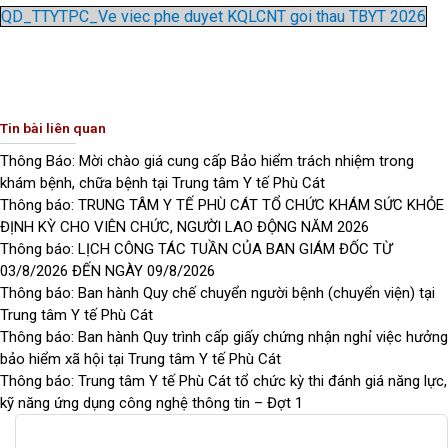
e
t
e
QD_TTYTPC_Ve viec phe duyet KQLCNT goi thau TBYT 2026
b
t
l
o
e
o
o
r
p
k
e
Tin bài liên quan
Thông Báo: Mời chào giá cung cấp Bảo hiểm trách nhiệm trong
khám bệnh, chữa bệnh tại Trung tâm Y tế Phù Cát
Thông báo: TRUNG TÂM Y TẾ PHÙ CÁT TỔ CHỨC KHÁM SỨC KHỎE
ĐỊNH KỲ CHO VIÊN CHỨC, NGƯỜI LAO ĐỘNG NĂM 2026
Thông báo: LỊCH CÔNG TÁC TUẦN CỦA BAN GIÁM ĐỐC TỪ
03/8/2026 ĐẾN NGÀY 09/8/2026
Thông báo: Ban hành Quy chế chuyển người bệnh (chuyển viện) tại
Trung tâm Y tế Phù Cát
Thông báo: Ban hành Quy trình cấp giấy chứng nhận nghỉ việc hưởng
bảo hiểm xã hội tại Trung tâm Y tế Phù Cát
Thông báo: Trung tâm Y tế Phù Cát tổ chức kỳ thi đánh giá năng lực,
kỹ năng ứng dụng công nghệ thông tin – Đợt 1