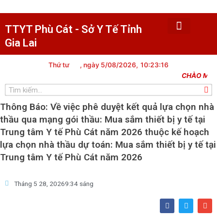
Nhảy
tới
nội
TTYT Phù Cát - Sở Y Tế Tỉnh
dung
Gia Lai
Trang chủ
Tin tức
Giới thiệu
Văn bản
Khám chữa bệnh
Y tế dự phòng
Trạm y tế xã
Dân số kế hoạch hóa gia đình
Lịch công tác
Thủ tục hành chính
Thư viện hình ảnh
Thứ tư
, ngày 5/08/2026,
10:23:17
CHÀO MỪNG 
Tìm
kiếm
Thông Báo: Về việc phê duyệt kết quả lựa chọn nhà
thầu qua mạng gói thầu: Mua sắm thiết bị y tế tại
Trung tâm Y tế Phù Cát năm 2026 thuộc kế hoạch
lựa chọn nhà thầu dự toán: Mua sắm thiết bị y tế tại
Trung tâm Y tế Phù Cát năm 2026
Tháng 5 28, 2026
9:34 sáng
F
T
E
a
w
n
c
i
v