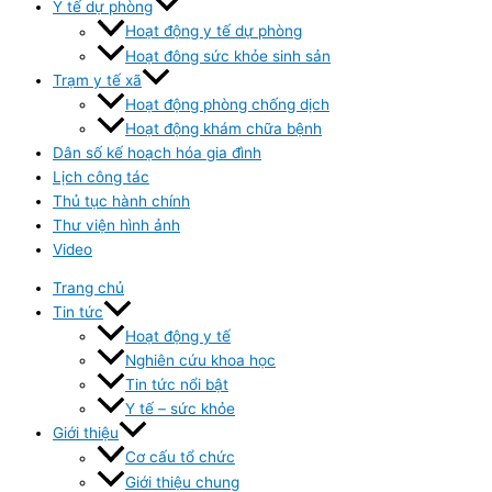
Y tế dự phòng
Hoạt động y tế dự phòng
Hoạt đông sức khỏe sinh sản
Trạm y tế xã
Hoạt động phòng chống dịch
Hoạt động khám chữa bệnh
Dân số kế hoạch hóa gia đình
Lịch công tác
Thủ tục hành chính
Thư viện hình ảnh
Video
Trang chủ
Tin tức
Hoạt động y tế
Nghiên cứu khoa học
Tin tức nổi bật
Y tế – sức khỏe
Giới thiệu
Cơ cấu tổ chức
Giới thiệu chung