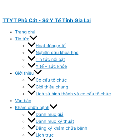
Nhảy
tới
nội
TTYT Phù Cát - Sở Y Tế Tỉnh Gia Lai
dung
Trang chủ
Tin tức
Hoạt động y tế
Nghiên cứu khoa học
Tin tức nổi bật
Y tế – sức khỏe
Giới thiệu
Cơ cấu tổ chức
Giới thiệu chung
Lịch sử hình thành và cơ cấu tổ chức
Văn bản
Khám chữa bệnh
Danh mục giá
Danh mục kỹ thuật
Đăng ký khám chữa bệnh
Lịch trực