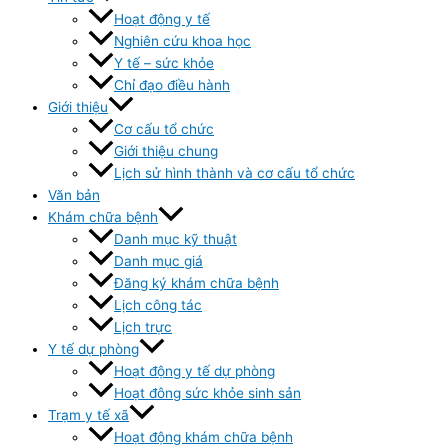
Hoạt động y tế
Nghiên cứu khoa học
Y tế – sức khỏe
Chỉ đạo điều hành
Giới thiệu
Cơ cấu tổ chức
Giới thiệu chung
Lịch sử hình thành và cơ cấu tổ chức
Văn bản
Khám chữa bệnh
Danh mục kỹ thuật
Danh mục giá
Đăng ký khám chữa bệnh
Lịch công tác
Lịch trực
Y tế dự phòng
Hoạt động y tế dự phòng
Hoạt đông sức khỏe sinh sản
Trạm y tế xã
Hoạt động khám chữa bệnh