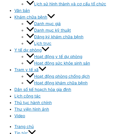
Lịch sử hình thành và cơ cấu tổ chức
Văn bản
Khám chữa bệnh
Danh mục giá
Danh mục kỹ thuật
Đăng ký khám chữa bệnh
Lịch trực
Y tế dự phòng
Hoạt động y tế dự phòng
Hoạt đông sức khỏe sinh sản
Trạm y tế xã
Hoạt động phòng chống dịch
Hoạt động khám chữa bệnh
Dân số kế hoạch hóa gia đình
Lịch công tác
Thủ tục hành chính
Thư viện hình ảnh
Video
Trang chủ
Tin tức