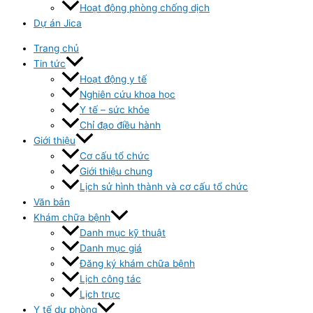
Hoạt động phòng chống dịch
Dự án Jica
Trang chủ
Tin tức
Hoạt động y tế
Nghiên cứu khoa học
Y tế – sức khỏe
Chỉ đạo điều hành
Giới thiệu
Cơ cấu tổ chức
Giới thiệu chung
Lịch sử hình thành và cơ cấu tổ chức
Văn bản
Khám chữa bệnh
Danh mục kỹ thuật
Danh mục giá
Đăng ký khám chữa bệnh
Lịch công tác
Lịch trực
Y tế dự phòng