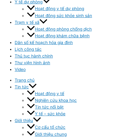
Y tế dự phòng
Hoạt động y tế dự phòng
Hoạt đông sức khỏe sinh sản
Trạm y tế xã
Hoạt động phòng chống dịch
Hoạt động khám chữa bệnh
Dân số kế hoạch hóa gia đình
Lịch công tác
Thủ tục hành chính
Thư viện hình ảnh
Video
Trang chủ
Tin tức
Hoạt động y tế
Nghiên cứu khoa học
Tin tức nổi bật
Y tế – sức khỏe
Giới thiệu
Cơ cấu tổ chức
Giới thiệu chung