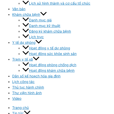
Lịch sử hình thành và cơ cấu tổ chức
Văn bản
Khám chữa bệnh
Danh mục giá
Danh mục kỹ thuật
Đăng ký khám chữa bệnh
Lịch trực
Y tế dự phòng
Hoạt động y tế dự phòng
Hoạt đông sức khỏe sinh sản
Trạm y tế xã
Hoạt động phòng chống dịch
Hoạt động khám chữa bệnh
Dân số kế hoạch hóa gia đình
Lịch công tác
Thủ tục hành chính
Thư viện hình ảnh
Video
Trang chủ
Tin tức