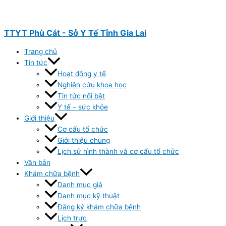
Nhảy
tới
nội
TTYT Phù Cát - Sở Y Tế Tỉnh Gia Lai
dung
Trang chủ
Tin tức
Hoạt động y tế
Nghiên cứu khoa học
Tin tức nổi bật
Y tế – sức khỏe
Giới thiệu
Cơ cấu tổ chức
Giới thiệu chung
Lịch sử hình thành và cơ cấu tổ chức
Văn bản
Khám chữa bệnh
Danh mục giá
Danh mục kỹ thuật
Đăng ký khám chữa bệnh
Lịch trực