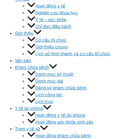
Hoạt động y tế
Nghiên cứu khoa học
Y tế – sức khỏe
Chỉ đạo điều hành
Giới thiệu
Cơ cấu tổ chức
Giới thiệu chung
Lịch sử hình thành và cơ cấu tổ chức
Văn bản
Khám chữa bệnh
Danh mục kỹ thuật
Danh mục giá
Đăng ký khám chữa bệnh
Lịch công tác
Lịch trực
Y tế dự phòng
Hoạt động y tế dự phòng
Hoạt đông sức khỏe sinh sản
Trạm y tế xã
Hoạt động khám chữa bệnh