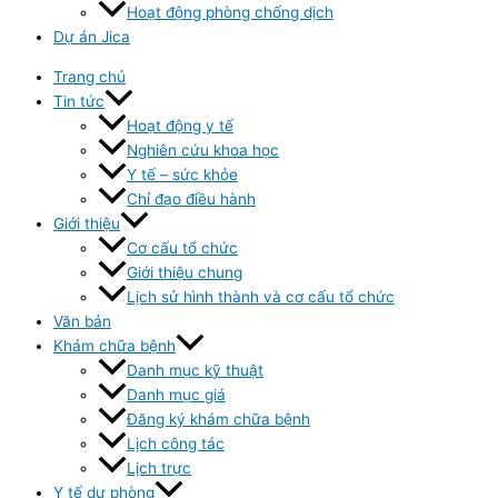
Hoạt động phòng chống dịch
Dự án Jica
Trang chủ
Tin tức
Hoạt động y tế
Nghiên cứu khoa học
Y tế – sức khỏe
Chỉ đạo điều hành
Giới thiệu
Cơ cấu tổ chức
Giới thiệu chung
Lịch sử hình thành và cơ cấu tổ chức
Văn bản
Khám chữa bệnh
Danh mục kỹ thuật
Danh mục giá
Đăng ký khám chữa bệnh
Lịch công tác
Lịch trực
Y tế dự phòng