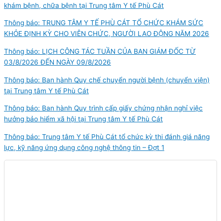
khám bệnh, chữa bệnh tại Trung tâm Y tế Phù Cát
Thông báo: TRUNG TÂM Y TẾ PHÙ CÁT TỔ CHỨC KHÁM SỨC
KHỎE ĐỊNH KỲ CHO VIÊN CHỨC, NGƯỜI LAO ĐỘNG NĂM 2026
Thông báo: LỊCH CÔNG TÁC TUẦN CỦA BAN GIÁM ĐỐC TỪ
03/8/2026 ĐẾN NGÀY 09/8/2026
Thông báo: Ban hành Quy chế chuyển người bệnh (chuyển viện)
tại Trung tâm Y tế Phù Cát
Thông báo: Ban hành Quy trình cấp giấy chứng nhận nghỉ việc
hưởng bảo hiểm xã hội tại Trung tâm Y tế Phù Cát
Thông báo: Trung tâm Y tế Phù Cát tổ chức kỳ thi đánh giá năng
lực, kỹ năng ứng dụng công nghệ thông tin – Đợt 1