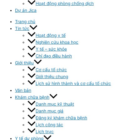
Hoạt động phòng chống dịch
Dự án Jica
Trang chủ
Tin tức
Hoạt động y tế
Nghiên cứu khoa học
Y tế – sức khỏe
Chỉ đạo điều hành
Giới thiệu
Cơ cấu tổ chức
Giới thiệu chung
Lịch sử hình thành và cơ cấu tổ chức
Văn bản
Khám chữa bệnh
Danh mục kỹ thuật
Danh mục giá
Đăng ký khám chữa bệnh
Lịch công tác
Lịch trực
Y tế dự phòng