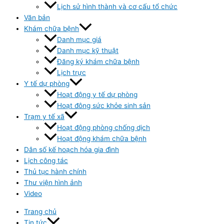
Lịch sử hình thành và cơ cấu tổ chức
Văn bản
Khám chữa bệnh
Danh mục giá
Danh mục kỹ thuật
Đăng ký khám chữa bệnh
Lịch trực
Y tế dự phòng
Hoạt động y tế dự phòng
Hoạt đông sức khỏe sinh sản
Trạm y tế xã
Hoạt động phòng chống dịch
Hoạt động khám chữa bệnh
Dân số kế hoạch hóa gia đình
Lịch công tác
Thủ tục hành chính
Thư viện hình ảnh
Video
Trang chủ
Tin tức