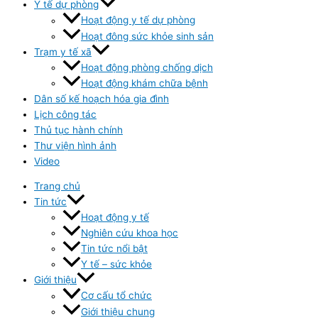
Y tế dự phòng
Hoạt động y tế dự phòng
Hoạt đông sức khỏe sinh sản
Trạm y tế xã
Hoạt động phòng chống dịch
Hoạt động khám chữa bệnh
Dân số kế hoạch hóa gia đình
Lịch công tác
Thủ tục hành chính
Thư viện hình ảnh
Video
Trang chủ
Tin tức
Hoạt động y tế
Nghiên cứu khoa học
Tin tức nổi bật
Y tế – sức khỏe
Giới thiệu
Cơ cấu tổ chức
Giới thiệu chung