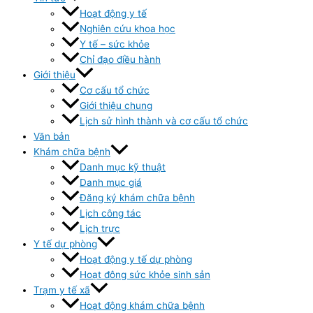
Hoạt động y tế
Nghiên cứu khoa học
Y tế – sức khỏe
Chỉ đạo điều hành
Giới thiệu
Cơ cấu tổ chức
Giới thiệu chung
Lịch sử hình thành và cơ cấu tổ chức
Văn bản
Khám chữa bệnh
Danh mục kỹ thuật
Danh mục giá
Đăng ký khám chữa bệnh
Lịch công tác
Lịch trực
Y tế dự phòng
Hoạt động y tế dự phòng
Hoạt đông sức khỏe sinh sản
Trạm y tế xã
Hoạt động khám chữa bệnh