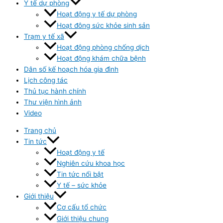
Y tế dự phòng
Hoạt động y tế dự phòng
Hoạt đông sức khỏe sinh sản
Trạm y tế xã
Hoạt động phòng chống dịch
Hoạt động khám chữa bệnh
Dân số kế hoạch hóa gia đình
Lịch công tác
Thủ tục hành chính
Thư viện hình ảnh
Video
Trang chủ
Tin tức
Hoạt động y tế
Nghiên cứu khoa học
Tin tức nổi bật
Y tế – sức khỏe
Giới thiệu
Cơ cấu tổ chức
Giới thiệu chung