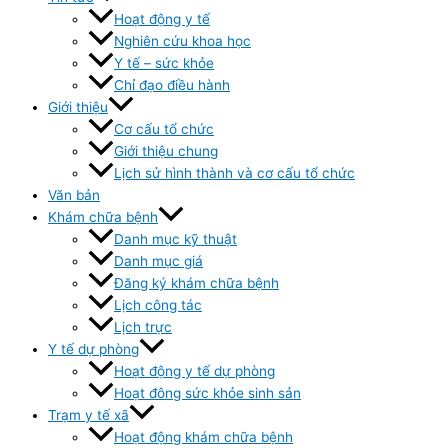
Hoạt động y tế
Nghiên cứu khoa học
Y tế – sức khỏe
Chỉ đạo điều hành
Giới thiệu
Cơ cấu tổ chức
Giới thiệu chung
Lịch sử hình thành và cơ cấu tổ chức
Văn bản
Khám chữa bệnh
Danh mục kỹ thuật
Danh mục giá
Đăng ký khám chữa bệnh
Lịch công tác
Lịch trực
Y tế dự phòng
Hoạt động y tế dự phòng
Hoạt đông sức khỏe sinh sản
Trạm y tế xã
Hoạt động khám chữa bệnh