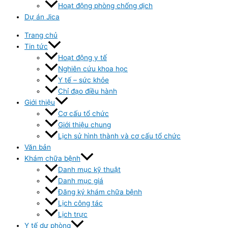
Hoạt động phòng chống dịch
Dự án Jica
Trang chủ
Tin tức
Hoạt động y tế
Nghiên cứu khoa học
Y tế – sức khỏe
Chỉ đạo điều hành
Giới thiệu
Cơ cấu tổ chức
Giới thiệu chung
Lịch sử hình thành và cơ cấu tổ chức
Văn bản
Khám chữa bệnh
Danh mục kỹ thuật
Danh mục giá
Đăng ký khám chữa bệnh
Lịch công tác
Lịch trực
Y tế dự phòng