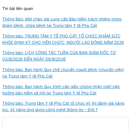
Tin bài liên quan
Thông Báo: Mời chào giá cung cấp Bảo hiểm trách nhiệm trong
khám bệnh, chữa bệnh tại Trung tâm Y tế Phù Cát
Thông báo: TRUNG TÂM Y TẾ PHÙ CÁT TỔ CHỨC KHÁM SỨC
KHỎE ĐỊNH KỲ CHO VIÊN CHỨC, NGƯỜI LAO ĐỘNG NĂM 2026
Thông báo: LỊCH CÔNG TÁC TUẦN CỦA BAN GIÁM ĐỐC TỪ
03/8/2026 ĐẾN NGÀY 09/8/2026
Thông báo: Ban hành Quy chế chuyển người bệnh (chuyển viện)
tại Trung tâm Y tế Phù Cát
Thông báo: Ban hành Quy trình cấp giấy chứng nhận nghỉ việc
hưởng bảo hiểm xã hội tại Trung tâm Y tế Phù Cát
Thông báo: Trung tâm Y tế Phù Cát tổ chức kỳ thi đánh giá năng
lực, kỹ năng ứng dụng công nghệ thông tin – Đợt 1