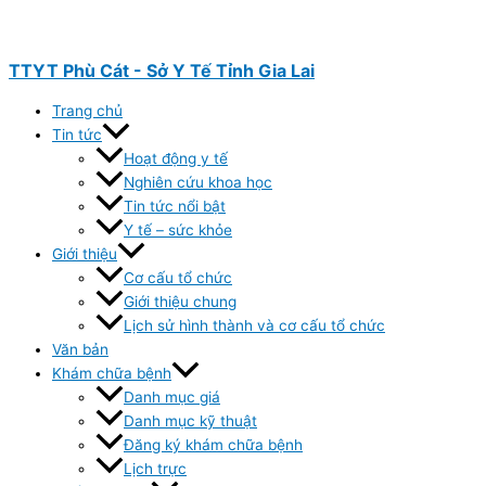
Nhảy
tới
nội
TTYT Phù Cát - Sở Y Tế Tỉnh Gia Lai
dung
Trang chủ
Tin tức
Hoạt động y tế
Nghiên cứu khoa học
Tin tức nổi bật
Y tế – sức khỏe
Giới thiệu
Cơ cấu tổ chức
Giới thiệu chung
Lịch sử hình thành và cơ cấu tổ chức
Văn bản
Khám chữa bệnh
Danh mục giá
Danh mục kỹ thuật
Đăng ký khám chữa bệnh
Lịch trực