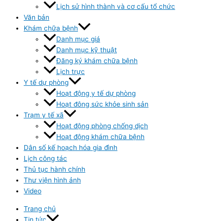
Lịch sử hình thành và cơ cấu tổ chức
Văn bản
Khám chữa bệnh
Danh mục giá
Danh mục kỹ thuật
Đăng ký khám chữa bệnh
Lịch trực
Y tế dự phòng
Hoạt động y tế dự phòng
Hoạt đông sức khỏe sinh sản
Trạm y tế xã
Hoạt động phòng chống dịch
Hoạt động khám chữa bệnh
Dân số kế hoạch hóa gia đình
Lịch công tác
Thủ tục hành chính
Thư viện hình ảnh
Video
Trang chủ
Tin tức