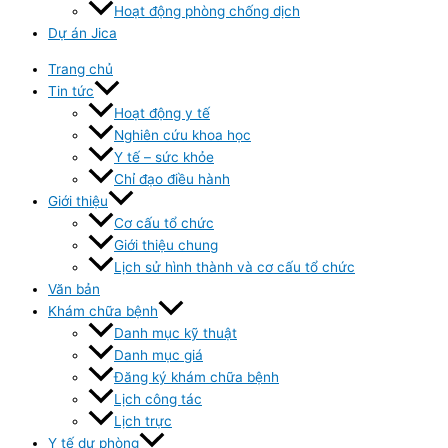
Hoạt động phòng chống dịch
Dự án Jica
Trang chủ
Tin tức
Hoạt động y tế
Nghiên cứu khoa học
Y tế – sức khỏe
Chỉ đạo điều hành
Giới thiệu
Cơ cấu tổ chức
Giới thiệu chung
Lịch sử hình thành và cơ cấu tổ chức
Văn bản
Khám chữa bệnh
Danh mục kỹ thuật
Danh mục giá
Đăng ký khám chữa bệnh
Lịch công tác
Lịch trực
Y tế dự phòng