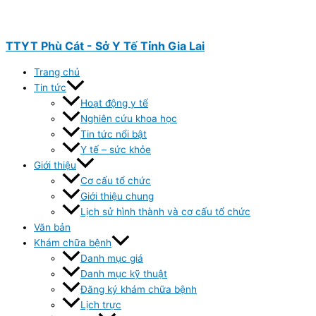
Nhảy
tới
nội
TTYT Phù Cát - Sở Y Tế Tỉnh Gia Lai
dung
Trang chủ
Tin tức
Hoạt động y tế
Nghiên cứu khoa học
Tin tức nổi bật
Y tế – sức khỏe
Giới thiệu
Cơ cấu tổ chức
Giới thiệu chung
Lịch sử hình thành và cơ cấu tổ chức
Văn bản
Khám chữa bệnh
Danh mục giá
Danh mục kỹ thuật
Đăng ký khám chữa bệnh
Lịch trực