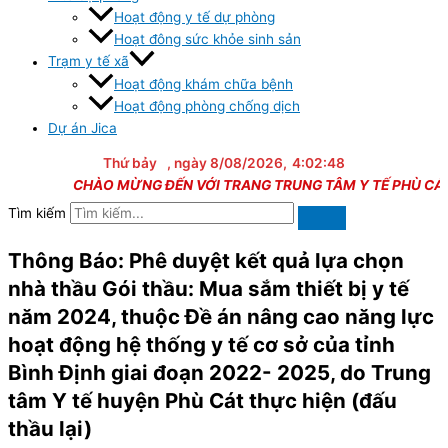
Hoạt động y tế dự phòng
Hoạt đông sức khỏe sinh sản
Trạm y tế xã
Hoạt động khám chữa bệnh
Hoạt động phòng chống dịch
Dự án Jica
Thứ bảy
, ngày 8/08/2026,
4:02:48
CHÀO MỪNG ĐẾN VỚI TRANG TRUNG TÂM Y TẾ PHÙ CÁT
Tìm kiếm
Thông Báo: Phê duyệt kết quả lựa chọn
nhà thầu Gói thầu: Mua sắm thiết bị y tế
năm 2024, thuộc Đề án nâng cao năng lực
hoạt động hệ thống y tế cơ sở của tỉnh
Bình Định giai đoạn 2022- 2025, do Trung
tâm Y tế huyện Phù Cát thực hiện (đấu
thầu lại)