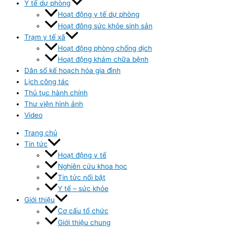
Y tế dự phòng
Hoạt động y tế dự phòng
Hoạt đông sức khỏe sinh sản
Trạm y tế xã
Hoạt động phòng chống dịch
Hoạt động khám chữa bệnh
Dân số kế hoạch hóa gia đình
Lịch công tác
Thủ tục hành chính
Thư viện hình ảnh
Video
Trang chủ
Tin tức
Hoạt động y tế
Nghiên cứu khoa học
Tin tức nổi bật
Y tế – sức khỏe
Giới thiệu
Cơ cấu tổ chức
Giới thiệu chung