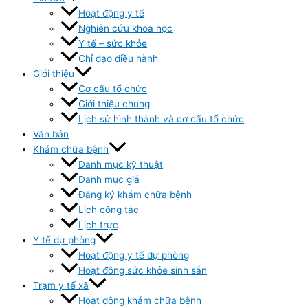
Hoạt động y tế
Nghiên cứu khoa học
Y tế – sức khỏe
Chỉ đạo điều hành
Giới thiệu
Cơ cấu tổ chức
Giới thiệu chung
Lịch sử hình thành và cơ cấu tổ chức
Văn bản
Khám chữa bệnh
Danh mục kỹ thuật
Danh mục giá
Đăng ký khám chữa bệnh
Lịch công tác
Lịch trực
Y tế dự phòng
Hoạt động y tế dự phòng
Hoạt đông sức khỏe sinh sản
Trạm y tế xã
Hoạt động khám chữa bệnh