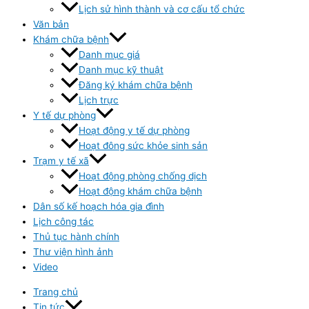
Lịch sử hình thành và cơ cấu tổ chức
Văn bản
Khám chữa bệnh
Danh mục giá
Danh mục kỹ thuật
Đăng ký khám chữa bệnh
Lịch trực
Y tế dự phòng
Hoạt động y tế dự phòng
Hoạt đông sức khỏe sinh sản
Trạm y tế xã
Hoạt động phòng chống dịch
Hoạt động khám chữa bệnh
Dân số kế hoạch hóa gia đình
Lịch công tác
Thủ tục hành chính
Thư viện hình ảnh
Video
Trang chủ
Tin tức