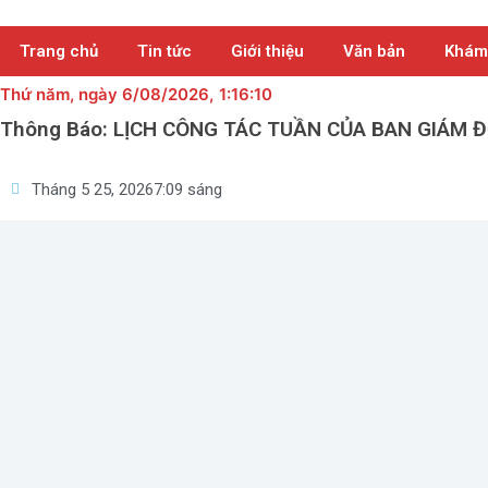
Nhảy
tới
Trang chủ
Tin tức
Giới thiệu
Văn bản
Khám
nội
dung
Thứ năm
, ngày 6/08/2026,
1:16:11
Thông Báo: LỊCH CÔNG TÁC TUẦN CỦA BAN GIÁM Đ
Tháng 5 25, 2026
7:09 sáng