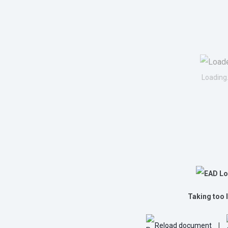
Loading.
Taking too 
Reload document
|