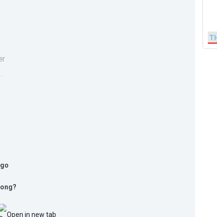
T
..
long?
Open in new tab