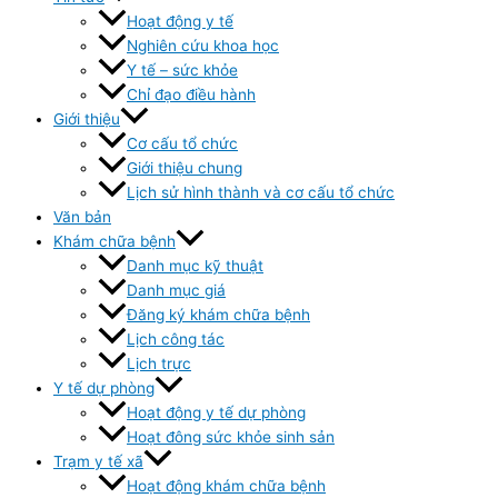
Hoạt động y tế
Nghiên cứu khoa học
Y tế – sức khỏe
Chỉ đạo điều hành
Giới thiệu
Cơ cấu tổ chức
Giới thiệu chung
Lịch sử hình thành và cơ cấu tổ chức
Văn bản
Khám chữa bệnh
Danh mục kỹ thuật
Danh mục giá
Đăng ký khám chữa bệnh
Lịch công tác
Lịch trực
Y tế dự phòng
Hoạt động y tế dự phòng
Hoạt đông sức khỏe sinh sản
Trạm y tế xã
Hoạt động khám chữa bệnh