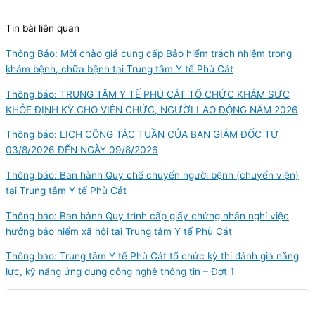
Tin bài liên quan
Thông Báo: Mời chào giá cung cấp Bảo hiểm trách nhiệm trong
khám bệnh, chữa bệnh tại Trung tâm Y tế Phù Cát
Thông báo: TRUNG TÂM Y TẾ PHÙ CÁT TỔ CHỨC KHÁM SỨC
KHỎE ĐỊNH KỲ CHO VIÊN CHỨC, NGƯỜI LAO ĐỘNG NĂM 2026
Thông báo: LỊCH CÔNG TÁC TUẦN CỦA BAN GIÁM ĐỐC TỪ
03/8/2026 ĐẾN NGÀY 09/8/2026
Thông báo: Ban hành Quy chế chuyển người bệnh (chuyển viện)
tại Trung tâm Y tế Phù Cát
Thông báo: Ban hành Quy trình cấp giấy chứng nhận nghỉ việc
hưởng bảo hiểm xã hội tại Trung tâm Y tế Phù Cát
Thông báo: Trung tâm Y tế Phù Cát tổ chức kỳ thi đánh giá năng
lực, kỹ năng ứng dụng công nghệ thông tin – Đợt 1