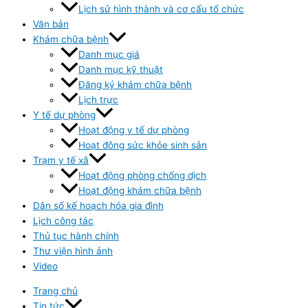
Lịch sử hình thành và cơ cấu tổ chức
Văn bản
Khám chữa bệnh
Danh mục giá
Danh mục kỹ thuật
Đăng ký khám chữa bệnh
Lịch trực
Y tế dự phòng
Hoạt động y tế dự phòng
Hoạt đông sức khỏe sinh sản
Trạm y tế xã
Hoạt động phòng chống dịch
Hoạt động khám chữa bệnh
Dân số kế hoạch hóa gia đình
Lịch công tác
Thủ tục hành chính
Thư viện hình ảnh
Video
Trang chủ
Tin tức