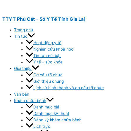
Nhảy
tới
nội
TTYT Phù Cát - Sở Y Tế Tỉnh Gia Lai
dung
Trang chủ
Tin tức
Hoạt động y tế
Nghiên cứu khoa học
Tin tức nổi bật
Y tế – sức khỏe
Giới thiệu
Cơ cấu tổ chức
Giới thiệu chung
Lịch sử hình thành và cơ cấu tổ chức
Văn bản
Khám chữa bệnh
Danh mục giá
Danh mục kỹ thuật
Đăng ký khám chữa bệnh
Lịch trực