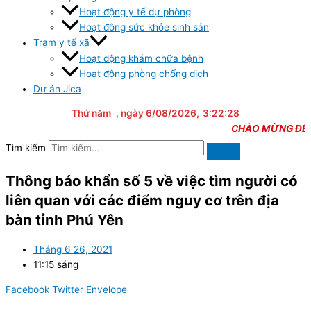
Hoạt động y tế dự phòng
Hoạt đông sức khỏe sinh sản
Trạm y tế xã
Hoạt động khám chữa bệnh
Hoạt động phòng chống dịch
Dự án Jica
Thứ năm
, ngày 6/08/2026,
3:22:28
CHÀO MỪNG ĐẾN VỚ
Tìm kiếm
Thông báo khẩn số 5 về việc tìm người có
liên quan với các điểm nguy cơ trên địa
bàn tỉnh Phú Yên
Tháng 6 26, 2021
11:15 sáng
Facebook
Twitter
Envelope