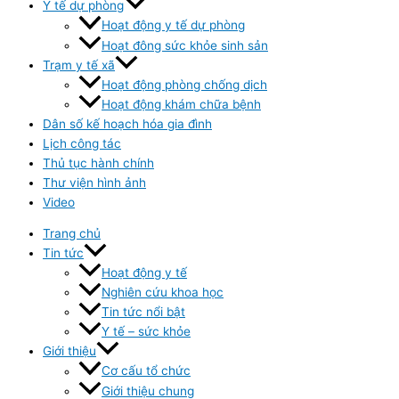
Y tế dự phòng
Hoạt động y tế dự phòng
Hoạt đông sức khỏe sinh sản
Trạm y tế xã
Hoạt động phòng chống dịch
Hoạt động khám chữa bệnh
Dân số kế hoạch hóa gia đình
Lịch công tác
Thủ tục hành chính
Thư viện hình ảnh
Video
Trang chủ
Tin tức
Hoạt động y tế
Nghiên cứu khoa học
Tin tức nổi bật
Y tế – sức khỏe
Giới thiệu
Cơ cấu tổ chức
Giới thiệu chung