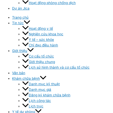
Hoạt động phòng chống dịch
Dự án Jica
Trang chủ
Tin tức
Hoạt động y tế
Nghiên cứu khoa học
Y tế – sức khỏe
Chỉ đạo điều hành
Giới thiệu
Cơ cấu tổ chức
Giới thiệu chung
Lịch sử hình thành và cơ cấu tổ chức
Văn bản
Khám chữa bệnh
Danh mục kỹ thuật
Danh mục giá
Đăng ký khám chữa bệnh
Lịch công tác
Lịch trực
Y tế dự phòng