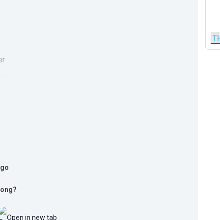
T
..
long?
Open in new tab