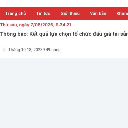
Nhảy
tới
Trang chủ
Tin tức
Giới thiệu
Văn bản
Khám
nội
dung
Thứ sáu
, ngày 7/08/2026,
9:34:22
Thông báo: Kết quả lựa chọn tổ chức đấu giá tài sả
Tháng 10 18, 2023
9:49 sáng