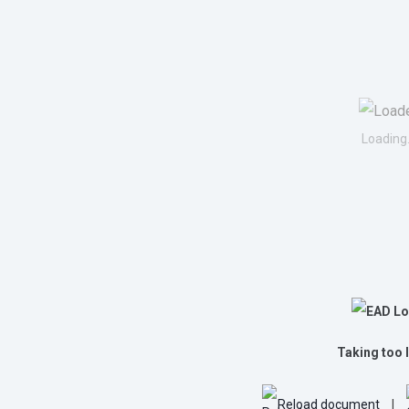
Loading.
Taking too 
Reload document
|