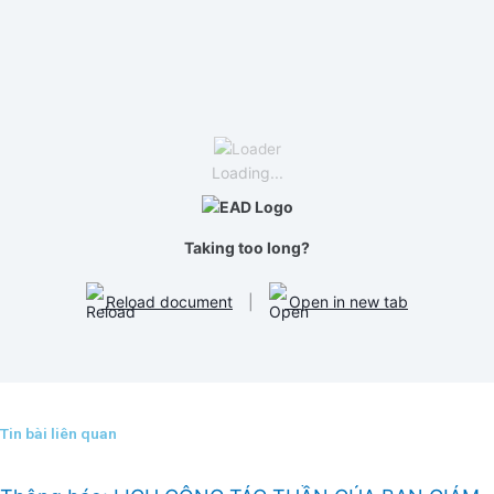
o
e
o
o
r
p
k
e
Loading...
Taking too long?
Reload document
|
Open in new tab
Tin bài liên quan