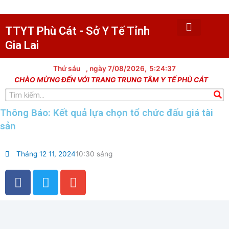
Nhảy
tới
nội
TTYT Phù Cát - Sở Y Tế Tỉnh
dung
Gia Lai
Trang chủ
Tin tức
Giới thiệu
Văn bản
Khám chữa bệnh
Y tế dự phòng
Trạm y tế xã
Dân số kế hoạch hóa gia đình
Lịch công tác
Thủ tục hành chính
Thư viện hình ảnh
Thứ sáu
, ngày 7/08/2026,
5:24:37
CHÀO MỪNG ĐẾN VỚI TRANG TRUNG TÂM Y TẾ PHÙ CÁT
Tìm
kiếm
Thông Báo: Kết quả lựa chọn tổ chức đấu giá tài
sản
Tháng 12 11, 2024
10:30 sáng
F
T
E
a
w
n
c
i
v
e
t
e
b
t
l