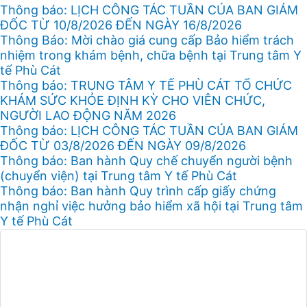
o
e
o
Thông báo: LỊCH CÔNG TÁC TUẦN CỦA BAN GIÁM
o
r
p
ĐỐC TỪ 10/8/2026 ĐẾN NGÀY 16/8/2026
k
e
Thông Báo: Mời chào giá cung cấp Bảo hiểm trách
nhiệm trong khám bệnh, chữa bệnh tại Trung tâm Y
tế Phù Cát
Thông báo: TRUNG TÂM Y TẾ PHÙ CÁT TỔ CHỨC
KHÁM SỨC KHỎE ĐỊNH KỲ CHO VIÊN CHỨC,
NGƯỜI LAO ĐỘNG NĂM 2026
Thông báo: LỊCH CÔNG TÁC TUẦN CỦA BAN GIÁM
ĐỐC TỪ 03/8/2026 ĐẾN NGÀY 09/8/2026
Thông báo: Ban hành Quy chế chuyển người bệnh
(chuyển viện) tại Trung tâm Y tế Phù Cát
Thông báo: Ban hành Quy trình cấp giấy chứng
nhận nghỉ việc hưởng bảo hiểm xã hội tại Trung tâm
Y tế Phù Cát