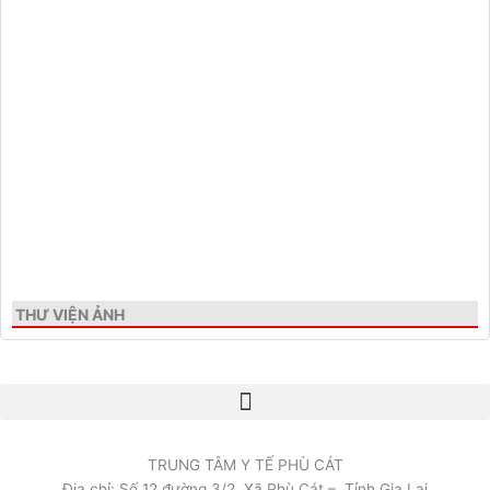
THƯ VIỆN ẢNH
TRUNG TÂM Y TẾ PHÙ CÁT
Địa chỉ: Số 12 đường 3/2, Xã Phù Cát – Tỉnh Gia Lai