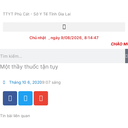
Nhảy
tới
TTYT Phù Cát - Sở Y Tế Tỉnh Gia Lai
nội
dung
Chủ nhật
, ngày 9/08/2026,
8:14:47
CHÀO MỪN
Tìm
kiếm
Một thầy thuốc tận tụy
Tháng 10 6, 2020
9:07 sáng
F
T
E
a
w
n
c
i
v
e
t
e
Tin bài liên quan
b
t
l