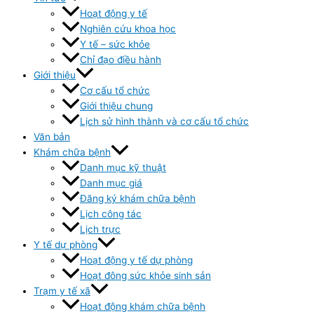
Hoạt động y tế
Nghiên cứu khoa học
Y tế – sức khỏe
Chỉ đạo điều hành
Giới thiệu
Cơ cấu tổ chức
Giới thiệu chung
Lịch sử hình thành và cơ cấu tổ chức
Văn bản
Khám chữa bệnh
Danh mục kỹ thuật
Danh mục giá
Đăng ký khám chữa bệnh
Lịch công tác
Lịch trực
Y tế dự phòng
Hoạt động y tế dự phòng
Hoạt đông sức khỏe sinh sản
Trạm y tế xã
Hoạt động khám chữa bệnh