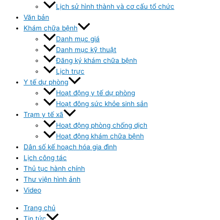
Lịch sử hình thành và cơ cấu tổ chức
Văn bản
Khám chữa bệnh
Danh mục giá
Danh mục kỹ thuật
Đăng ký khám chữa bệnh
Lịch trực
Y tế dự phòng
Hoạt động y tế dự phòng
Hoạt đông sức khỏe sinh sản
Trạm y tế xã
Hoạt động phòng chống dịch
Hoạt động khám chữa bệnh
Dân số kế hoạch hóa gia đình
Lịch công tác
Thủ tục hành chính
Thư viện hình ảnh
Video
Trang chủ
Tin tức