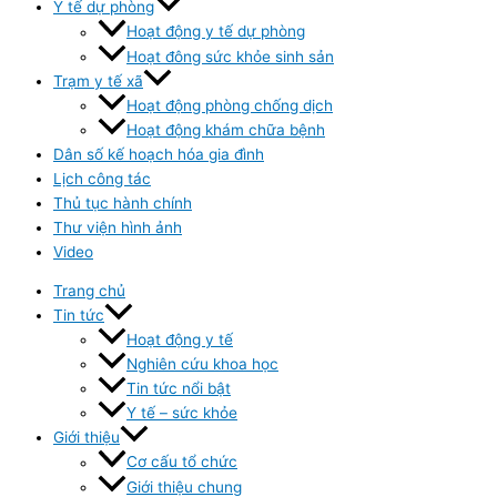
Y tế dự phòng
Hoạt động y tế dự phòng
Hoạt đông sức khỏe sinh sản
Trạm y tế xã
Hoạt động phòng chống dịch
Hoạt động khám chữa bệnh
Dân số kế hoạch hóa gia đình
Lịch công tác
Thủ tục hành chính
Thư viện hình ảnh
Video
Trang chủ
Tin tức
Hoạt động y tế
Nghiên cứu khoa học
Tin tức nổi bật
Y tế – sức khỏe
Giới thiệu
Cơ cấu tổ chức
Giới thiệu chung