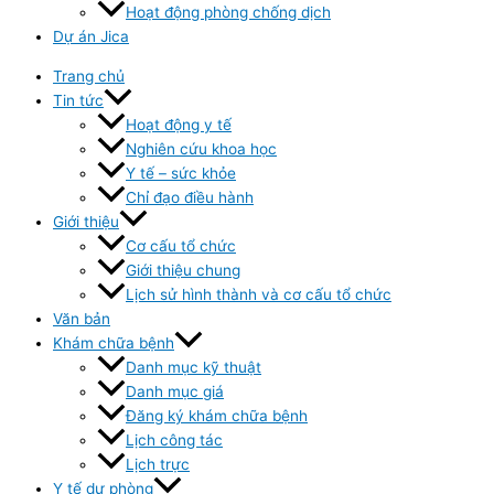
Hoạt động phòng chống dịch
Dự án Jica
Trang chủ
Tin tức
Hoạt động y tế
Nghiên cứu khoa học
Y tế – sức khỏe
Chỉ đạo điều hành
Giới thiệu
Cơ cấu tổ chức
Giới thiệu chung
Lịch sử hình thành và cơ cấu tổ chức
Văn bản
Khám chữa bệnh
Danh mục kỹ thuật
Danh mục giá
Đăng ký khám chữa bệnh
Lịch công tác
Lịch trực
Y tế dự phòng