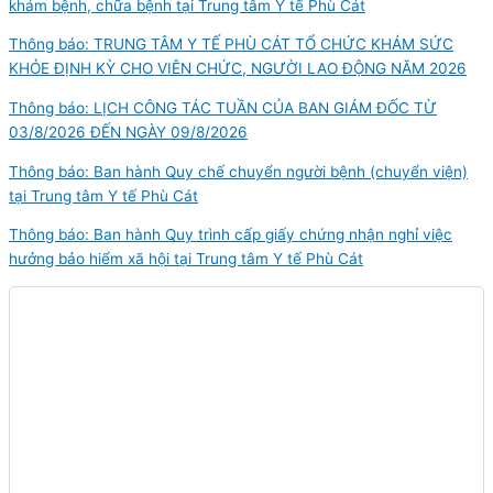
khám bệnh, chữa bệnh tại Trung tâm Y tế Phù Cát
Thông báo: TRUNG TÂM Y TẾ PHÙ CÁT TỔ CHỨC KHÁM SỨC
KHỎE ĐỊNH KỲ CHO VIÊN CHỨC, NGƯỜI LAO ĐỘNG NĂM 2026
Thông báo: LỊCH CÔNG TÁC TUẦN CỦA BAN GIÁM ĐỐC TỪ
03/8/2026 ĐẾN NGÀY 09/8/2026
Thông báo: Ban hành Quy chế chuyển người bệnh (chuyển viện)
tại Trung tâm Y tế Phù Cát
Thông báo: Ban hành Quy trình cấp giấy chứng nhận nghỉ việc
hưởng bảo hiểm xã hội tại Trung tâm Y tế Phù Cát