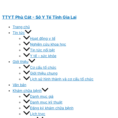
Nhảy
tới
nội
TTYT Phù Cát - Sở Y Tế Tỉnh Gia Lai
dung
Trang chủ
Tin tức
Hoạt động y tế
Nghiên cứu khoa học
Tin tức nổi bật
Y tế – sức khỏe
Giới thiệu
Cơ cấu tổ chức
Giới thiệu chung
Lịch sử hình thành và cơ cấu tổ chức
Văn bản
Khám chữa bệnh
Danh mục giá
Danh mục kỹ thuật
Đăng ký khám chữa bệnh
Lịch trực