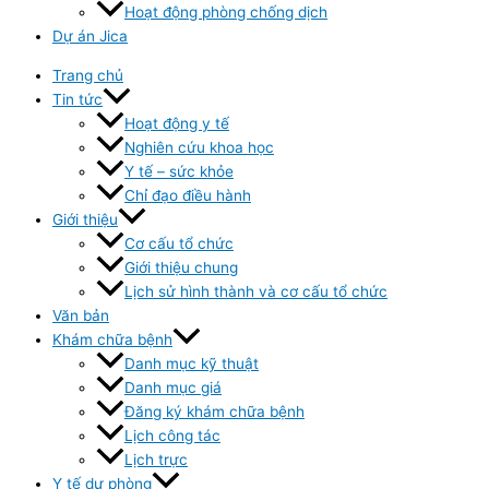
Hoạt động phòng chống dịch
Dự án Jica
Trang chủ
Tin tức
Hoạt động y tế
Nghiên cứu khoa học
Y tế – sức khỏe
Chỉ đạo điều hành
Giới thiệu
Cơ cấu tổ chức
Giới thiệu chung
Lịch sử hình thành và cơ cấu tổ chức
Văn bản
Khám chữa bệnh
Danh mục kỹ thuật
Danh mục giá
Đăng ký khám chữa bệnh
Lịch công tác
Lịch trực
Y tế dự phòng