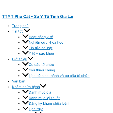
Nhảy
tới
nội
TTYT Phù Cát - Sở Y Tế Tỉnh Gia Lai
dung
Trang chủ
Tin tức
Hoạt động y tế
Nghiên cứu khoa học
Tin tức nổi bật
Y tế – sức khỏe
Giới thiệu
Cơ cấu tổ chức
Giới thiệu chung
Lịch sử hình thành và cơ cấu tổ chức
Văn bản
Khám chữa bệnh
Danh mục giá
Danh mục kỹ thuật
Đăng ký khám chữa bệnh
Lịch trực