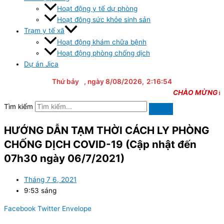
Hoạt động y tế dự phòng
Hoạt đông sức khỏe sinh sản
Trạm y tế xã
Hoạt động khám chữa bệnh
Hoạt động phòng chống dịch
Dự án Jica
Thứ bảy
, ngày 8/08/2026,
2:16:55
CHÀO MỪNG ĐẾN 
Tìm kiếm
HƯỚNG DẪN TẠM THỜI CÁCH LY PHÒNG
CHỐNG DỊCH COVID-19 (Cập nhật đến
07h30 ngày 06/7/2021)
Tháng 7 6, 2021
9:53 sáng
Facebook
Twitter
Envelope