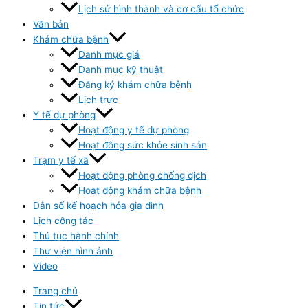
Lịch sử hình thành và cơ cấu tổ chức
Văn bản
Khám chữa bệnh
Danh mục giá
Danh mục kỹ thuật
Đăng ký khám chữa bệnh
Lịch trực
Y tế dự phòng
Hoạt động y tế dự phòng
Hoạt đông sức khỏe sinh sản
Trạm y tế xã
Hoạt động phòng chống dịch
Hoạt động khám chữa bệnh
Dân số kế hoạch hóa gia đình
Lịch công tác
Thủ tục hành chính
Thư viện hình ảnh
Video
Trang chủ
Tin tức