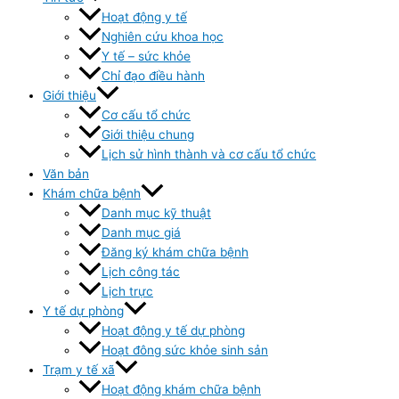
Hoạt động y tế
Nghiên cứu khoa học
Y tế – sức khỏe
Chỉ đạo điều hành
Giới thiệu
Cơ cấu tổ chức
Giới thiệu chung
Lịch sử hình thành và cơ cấu tổ chức
Văn bản
Khám chữa bệnh
Danh mục kỹ thuật
Danh mục giá
Đăng ký khám chữa bệnh
Lịch công tác
Lịch trực
Y tế dự phòng
Hoạt động y tế dự phòng
Hoạt đông sức khỏe sinh sản
Trạm y tế xã
Hoạt động khám chữa bệnh