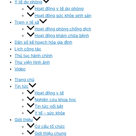
Y tế dự phòng
Hoạt động y tế dự phòng
Hoạt đông sức khỏe sinh sản
Trạm y tế xã
Hoạt động phòng chống dịch
Hoạt động khám chữa bệnh
Dân số kế hoạch hóa gia đình
Lịch công tác
Thủ tục hành chính
Thư viện hình ảnh
Video
Trang chủ
Tin tức
Hoạt động y tế
Nghiên cứu khoa học
Tin tức nổi bật
Y tế – sức khỏe
Giới thiệu
Cơ cấu tổ chức
Giới thiệu chung