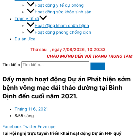
Hoạt động y tế dự phòng
Hoạt đông sức khỏe sinh sản
Trạm y tế xã
Hoạt động khám chữa bệnh
Hoạt động phòng chống dịch
Dự án Jica
Thứ sáu
, ngày 7/08/2026,
10:20:33
CHÀO MỪNG ĐẾN VỚI TRANG TRUNG TÂM Y TẾ 
Tìm kiếm
Đẩy mạnh hoạt động Dự án Phát hiện sớm
bệnh võng mạc đái tháo đường tại Bình
Định đến cuối năm 2021.
Tháng 11 6, 2021
8:55 sáng
Facebook
Twitter
Envelope
Tại Hội nghị trực tuyến triển khai hoạt động Dự án FHF quý