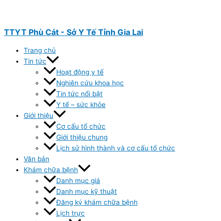
Nhảy
tới
nội
TTYT Phù Cát - Sở Y Tế Tỉnh Gia Lai
dung
Trang chủ
Tin tức
Hoạt động y tế
Nghiên cứu khoa học
Tin tức nổi bật
Y tế – sức khỏe
Giới thiệu
Cơ cấu tổ chức
Giới thiệu chung
Lịch sử hình thành và cơ cấu tổ chức
Văn bản
Khám chữa bệnh
Danh mục giá
Danh mục kỹ thuật
Đăng ký khám chữa bệnh
Lịch trực