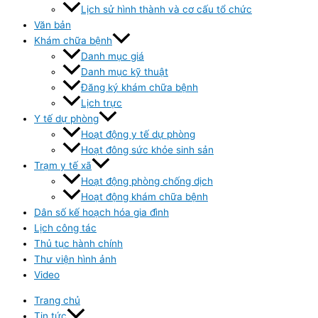
Lịch sử hình thành và cơ cấu tổ chức
Văn bản
Khám chữa bệnh
Danh mục giá
Danh mục kỹ thuật
Đăng ký khám chữa bệnh
Lịch trực
Y tế dự phòng
Hoạt động y tế dự phòng
Hoạt đông sức khỏe sinh sản
Trạm y tế xã
Hoạt động phòng chống dịch
Hoạt động khám chữa bệnh
Dân số kế hoạch hóa gia đình
Lịch công tác
Thủ tục hành chính
Thư viện hình ảnh
Video
Trang chủ
Tin tức