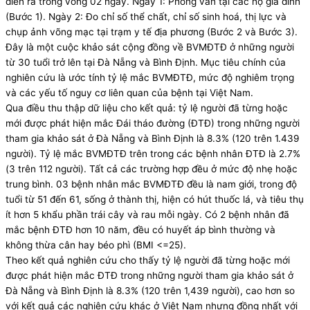
diễn ra trong vòng 02 ngày. Ngày 1: Phỏng vấn tại các hộ gia đình
(Bước 1). Ngày 2: Đo chỉ số thể chất, chỉ số sinh hoá, thị lực và
chụp ảnh võng mạc tại trạm y tế địa phương (Bước 2 và Bước 3).
Đây là một cuộc khảo sát cộng đồng về BVMĐTĐ ở những người
từ 30 tuổi trở lên tại Đà Nẵng và Bình Định. Mục tiêu chính của
nghiên cứu là ước tính tỷ lệ mắc BVMĐTĐ, mức độ nghiêm trọng
và các yếu tố nguy cơ liên quan của bệnh tại Việt Nam.
Qua điều thu thập dữ liệu cho kết quả: tỷ lệ người đã từng hoặc
mới được phát hiện mắc Đái tháo đường (ĐTĐ) trong những người
tham gia khảo sát ở Đà Nẵng và Bình Định là 8.3% (120 trên 1.439
người). Tỷ lệ mắc BVMĐTĐ trên trong các bệnh nhân ĐTĐ là 2.7%
(3 trên 112 người). Tất cả các trường hợp đều ở mức độ nhẹ hoặc
trung bình. 03 bệnh nhân mắc BVMĐTĐ đều là nam giới, trong độ
tuổi từ 51 đến 61, sống ở thành thị, hiện có hút thuốc lá, và tiêu thụ
ít hơn 5 khẩu phần trái cây và rau mỗi ngày. Có 2 bệnh nhân đã
mắc bệnh ĐTĐ hơn 10 năm, đều có huyết áp bình thường và
không thừa cân hay béo phì (BMI <=25).
Theo kết quả nghiên cứu cho thấy tỷ lệ người đã từng hoặc mới
được phát hiện mắc ĐTĐ trong những người tham gia khảo sát ở
Đà Nẵng và Bình Định là 8.3% (120 trên 1,439 người), cao hơn so
với kết quả các nghiên cứu khác ở Việt Nam nhưng đồng nhất với