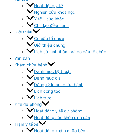
Hoạt động y tế
Nghiên cứu khoa học
Y tế – sức khỏe
Chỉ đạo điều hành
Giới thiệu
Cơ cấu tổ chức
Giới thiệu chung
Lịch sử hình thành và cơ cấu tổ chức
Văn bản
Khám chữa bệnh
Danh mục kỹ thuật
Danh mục giá
Đăng ký khám chữa bệnh
Lịch công tác
Lịch trực
Y tế dự phòng
Hoạt động y tế dự phòng
Hoạt đông sức khỏe sinh sản
Trạm y tế xã
Hoạt động khám chữa bệnh