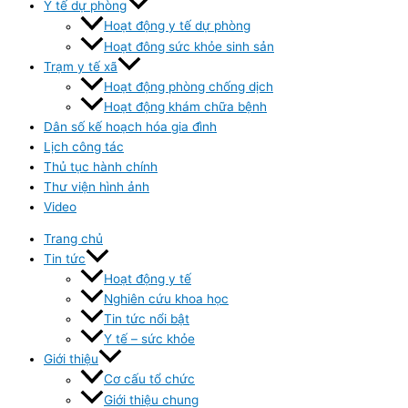
Y tế dự phòng
Hoạt động y tế dự phòng
Hoạt đông sức khỏe sinh sản
Trạm y tế xã
Hoạt động phòng chống dịch
Hoạt động khám chữa bệnh
Dân số kế hoạch hóa gia đình
Lịch công tác
Thủ tục hành chính
Thư viện hình ảnh
Video
Trang chủ
Tin tức
Hoạt động y tế
Nghiên cứu khoa học
Tin tức nổi bật
Y tế – sức khỏe
Giới thiệu
Cơ cấu tổ chức
Giới thiệu chung