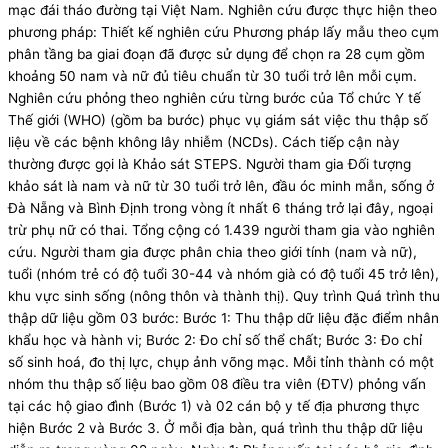
mạc đái tháo đường tại Việt Nam. Nghiên cứu được thực hiện theo
phương pháp: Thiết kế nghiên cứu Phương pháp lấy mẫu theo cụm
phân tầng ba giai đoạn đã được sử dụng để chọn ra 28 cụm gồm
khoảng 50 nam và nữ đủ tiêu chuẩn từ 30 tuổi trở lên mỗi cụm.
Nghiên cứu phỏng theo nghiên cứu từng bước của Tổ chức Y tế
Thế giới (WHO) (gồm ba bước) phục vụ giám sát việc thu thập số
liệu về các bệnh không lây nhiễm (NCDs). Cách tiếp cận này
thường được gọi là Khảo sát STEPS. Người tham gia Đối tượng
khảo sát là nam và nữ từ 30 tuổi trở lên, đầu óc minh mẫn, sống ở
Đà Nẵng và Bình Định trong vòng ít nhất 6 tháng trở lại đây, ngoại
trừ phụ nữ có thai. Tổng cộng có 1.439 người tham gia vào nghiên
cứu. Người tham gia được phân chia theo giới tính (nam và nữ),
tuổi (nhóm trẻ có độ tuổi 30-44 và nhóm già có độ tuổi 45 trở lên),
khu vực sinh sống (nông thôn và thành thị). Quy trình Quá trình thu
thập dữ liệu gồm 03 bước: Bước 1: Thu thập dữ liệu đặc điểm nhân
khẩu học và hành vi; Bước 2: Đo chỉ số thể chất; Bước 3: Đo chỉ
số sinh hoá, đo thị lực, chụp ảnh võng mạc. Mỗi tỉnh thành có một
nhóm thu thập số liệu bao gồm 08 điều tra viên (ĐTV) phỏng vấn
tại các hộ giao đình (Bước 1) và 02 cán bộ y tế địa phương thực
hiện Bước 2 và Bước 3. Ở mỗi địa bàn, quá trình thu thập dữ liệu