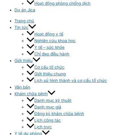
Hoạt động phòng chống dịch
Dự án Jica
Trang chủ
Tin tức
Hoạt động y tế
Nghiên cứu khoa học
Y tế – sức khỏe
Chỉ đạo điều hành
Giới thiệu
Cơ cấu tổ chức
Giới thiệu chung
Lịch sử hình thành và cơ cấu tổ chức
Văn bản
Khám chữa bệnh
Danh mục kỹ thuật
Danh mục giá
Đăng ký khám chữa bệnh
Lịch công tác
Lịch trực
Y tế dự phòng