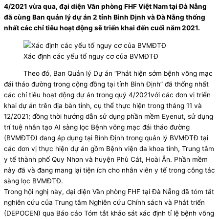
4/2021 vừa qua, đại diện Văn phòng FHF Việt Nam tại Đà Nẵng
đã cùng Ban quản lý dự án 2 tỉnh Bình Định và Đà Nẵng thống
nhất các chỉ tiêu hoạt động sẽ triển khai đến cuối năm 2021.
Xác định các yếu tố nguy cơ của BVMĐTĐ
Theo đó, Ban Quản lý Dự án “Phát hiện sớm bệnh võng mạc
đái tháo đường trong cộng đồng tại tỉnh Bình Định” đã thống nhất
các chỉ tiêu hoạt động dự án trong quý 4/2021với các đơn vị triển
khai dự án trên địa bàn tỉnh, cụ thể thực hiện trong tháng 11 và
12/2021; đồng thời hướng dẫn sử dụng phần mềm Eyenut, sử dụng
trí tuệ nhân tạo AI sàng lọc Bệnh võng mạc đái tháo đường
(BVMĐTĐ) đang áp dụng tại Bình Định trong quản lý BVMĐTĐ tại
các đơn vị thực hiện dự án gồm Bệnh viện đa khoa tỉnh, Trung tâm
y tế thành phố Quy Nhơn và huyện Phù Cát, Hoài Ân. Phần mềm
này đã và đang mang lại tiện ích cho nhân viên y tế trong công tác
sàng lọc BVMĐTĐ.
Trong hội nghị này, đại diện Văn phòng FHF tại Đà Nẵng đã tóm tắt
nghiên cứu của Trung tâm Nghiên cứu Chính sách và Phát triển
(DEPOCEN) qua Báo cáo Tóm tắt khảo sát xác định tỉ lệ bệnh võng