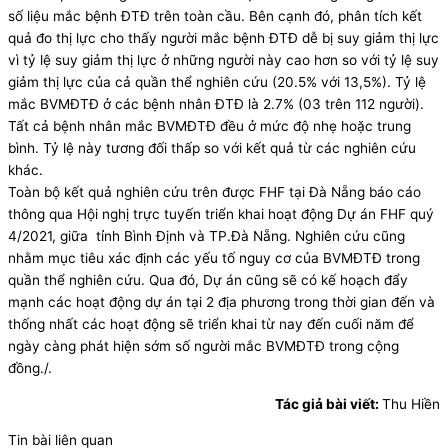
số liệu mắc bệnh ĐTĐ trên toàn cầu. Bên cạnh đó, phân tích kết
quả đo thị lực cho thấy người mắc bệnh ĐTĐ dễ bị suy giảm thị lực
vì tỷ lệ suy giảm thị lực ở những người này cao hơn so với tỷ lệ suy
giảm thị lực của cả quần thể nghiên cứu (20.5% với 13,5%). Tỷ lệ
mắc BVMĐTĐ ở các bệnh nhân ĐTĐ là 2.7% (03 trên 112 người).
Tất cả bệnh nhân mắc BVMĐTĐ đều ở mức độ nhẹ hoặc trung
bình. Tỷ lệ này tương đối thấp so với kết quả từ các nghiên cứu
khác.
Toàn bộ kết quả nghiên cứu trên được FHF tại Đà Nẵng báo cáo
thông qua Hội nghị trực tuyến triển khai hoạt động Dự án FHF quý
4/2021, giữa tỉnh Bình Định và TP.Đà Nẵng. Nghiên cứu cũng
nhằm mục tiêu xác định các yếu tố nguy cơ của BVMĐTĐ trong
quần thể nghiên cứu. Qua đó, Dự án cũng sẽ có kế hoạch đẩy
mạnh các hoạt động dự án tại 2 địa phương trong thời gian đến và
thống nhất các hoạt động sẽ triển khai từ nay đến cuối năm để
ngày càng phát hiện sớm số người mắc BVMĐTĐ trong cộng
đồng./.
Tác giả bài viết:
Thu Hiền
Tin bài liên quan