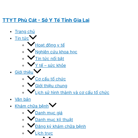
Nhảy
tới
nội
TTYT Phù Cát - Sở Y Tế Tỉnh Gia Lai
dung
Trang chủ
Tin tức
Hoạt động y tế
Nghiên cứu khoa học
Tin tức nổi bật
Y tế – sức khỏe
Giới thiệu
Cơ cấu tổ chức
Giới thiệu chung
Lịch sử hình thành và cơ cấu tổ chức
Văn bản
Khám chữa bệnh
Danh mục giá
Danh mục kỹ thuật
Đăng ký khám chữa bệnh
Lịch trực