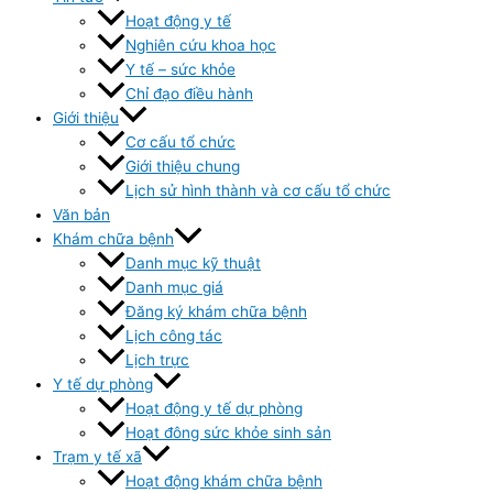
Hoạt động y tế
Nghiên cứu khoa học
Y tế – sức khỏe
Chỉ đạo điều hành
Giới thiệu
Cơ cấu tổ chức
Giới thiệu chung
Lịch sử hình thành và cơ cấu tổ chức
Văn bản
Khám chữa bệnh
Danh mục kỹ thuật
Danh mục giá
Đăng ký khám chữa bệnh
Lịch công tác
Lịch trực
Y tế dự phòng
Hoạt động y tế dự phòng
Hoạt đông sức khỏe sinh sản
Trạm y tế xã
Hoạt động khám chữa bệnh