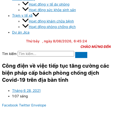
Hoạt động y tế dự phòng
Hoạt đông sức khỏe sinh sản
Trạm y tế xã
Hoạt động khám chữa bệnh
Hoạt động phòng chống dịch
Dự án Jica
Thứ bảy
, ngày 8/08/2026,
6:45:24
CHÀO MỪNG ĐẾN VỚI
Tìm kiếm
Công điện về việc tiếp tục tăng cường các
biện pháp cấp bách phòng chống dịch
Covid-19 trên địa bàn tỉnh
Tháng 6 28, 2021
1:07 sáng
Facebook
Twitter
Envelope