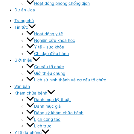
Hoạt động phòng chống dịch
Dự án Jica
Trang chủ
Tin tức
Hoạt động y tế
Nghiên cứu khoa học
Y tế – sức khỏe
Chỉ đạo điều hành
Giới thiệu
Cơ cấu tổ chức
Giới thiệu chung
Lịch sử hình thành và cơ cấu tổ chức
Văn bản
Khám chữa bệnh
Danh mục kỹ thuật
Danh mục giá
Đăng ký khám chữa bệnh
Lịch công tác
Lịch trực
Y tế dự phòng