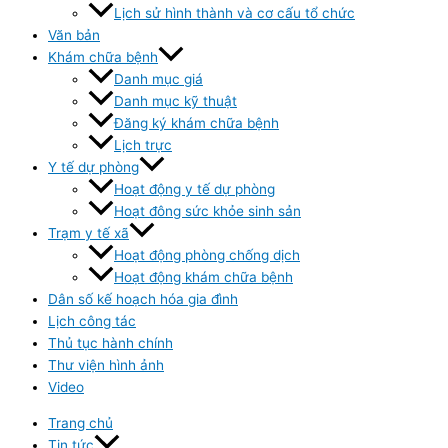
Lịch sử hình thành và cơ cấu tổ chức
Văn bản
Khám chữa bệnh
Danh mục giá
Danh mục kỹ thuật
Đăng ký khám chữa bệnh
Lịch trực
Y tế dự phòng
Hoạt động y tế dự phòng
Hoạt đông sức khỏe sinh sản
Trạm y tế xã
Hoạt động phòng chống dịch
Hoạt động khám chữa bệnh
Dân số kế hoạch hóa gia đình
Lịch công tác
Thủ tục hành chính
Thư viện hình ảnh
Video
Trang chủ
Tin tức