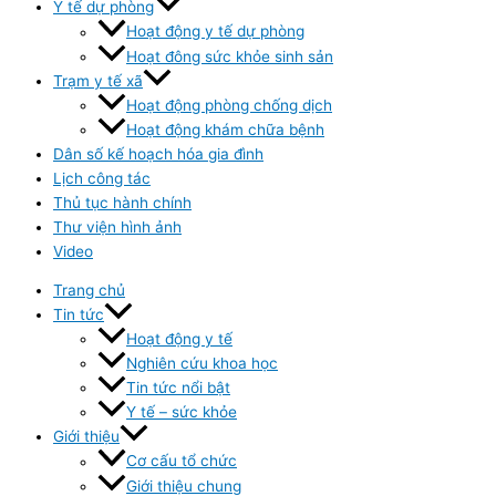
Y tế dự phòng
Hoạt động y tế dự phòng
Hoạt đông sức khỏe sinh sản
Trạm y tế xã
Hoạt động phòng chống dịch
Hoạt động khám chữa bệnh
Dân số kế hoạch hóa gia đình
Lịch công tác
Thủ tục hành chính
Thư viện hình ảnh
Video
Trang chủ
Tin tức
Hoạt động y tế
Nghiên cứu khoa học
Tin tức nổi bật
Y tế – sức khỏe
Giới thiệu
Cơ cấu tổ chức
Giới thiệu chung