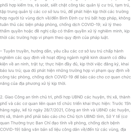
phối hợp kiểm tra, rà soát, siết chặt công tác quản lý cư trú, tạm trú,
tập trung quản lý các cơ sở lưu trú, để phát hiện kịp thời các trường
hợp người từ vùng dịch về/đến Bình Định cư trú bất hợp pháp, không
tuân thủ các biện pháp phòng, chống dịch COVID-19; xử lý theo
thẩm quyền hoặc đề nghị cấp có thẩm quyền xử lý nghiêm minh, kịp
thời các trường hợp vi phạm theo quy định của pháp luật.
– Tuyên truyền, hướng dẫn, yêu cầu các cơ sở lưu trú chấp hành
nghiêm các quy định về hoạt động ngành nghề kinh doanh có điều
kiện về an ninh, trật tự; thực hiện đầy đủ, kịp thời việc đăng ký, khai
báo lưu trú; qua đó phát hiện những trường hợp vi phạm quy định về
công tác phòng, chống dịch COVID-19 để báo cáo cho cơ quan chức
năng của địa phương xử lý kịp thời.
2. Giao Công an tỉnh chủ trì, phối hợp UBND các huyện, thị xã, thành
phố và các cơ quan liên quan tổ chức triển khai thực hiện: Trước 15h
hàng ngày, kể từ ngày 28/7/2021, Công an tỉnh và UBND các huyện,
thị xã, thành phố phải báo cáo cho Chủ tịch UBND tỉnh, Sở Y tế (cơ
quan Thường trực Ban Chỉ đạo tỉnh về phòng, chống dịch bệnh
COVID-19) bằng văn bản số liệu công dân về/đến từ các vùng, địa