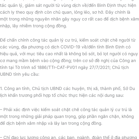
tác quản lý, giám sát người từ vùng dịch về/đến Bình Định thực hiện
cách ly theo quy định còn chủ quan, lỏng lẻo, sơ hở. Đây chính là
một trong những nguyên nhân gây nguy cơ rất cao để dịch bệnh xâm
nhập, lây nhiễm trong cộng đồng.
Để chấn chỉnh công tác quản lý cư trú, kiểm soát chặt chẽ người từ
các vùng, địa phương có dịch COVID-19 về/đến tỉnh Bình Định có
hiệu quả, với mục tiêu cao nhất là không bỏ sót, bỏ lọt người có nguy
cơ mang mầm bệnh vào cộng đồng; trên cơ sở đề nghị của Công an
tỉnh tại Tờ trình số 1886/TTr-CAT-PV01 ngày 27/7/2021; Chủ tịch
UBND tỉnh yêu cầu:
1. Công an tỉnh, Chủ tịch UBND các huyện, thị xã, thành phố, Sở Du
lịch khẩn trương phối hợp tổ chức thực hiện các nội dung sau:
– Phải xác định việc kiểm soát chặt chẽ công tác quản lý cư trú là
một trong những giải pháp quan trọng, góp phần ngăn chặn, không
để dịch bệnh xâm nhập và lây lan trong cộng đồng.
– Chỉ đạo lực lượng công an, các ban, ngành, đoàn thể ở địa phương