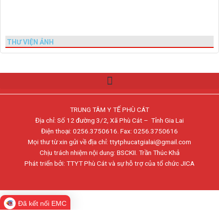
THƯ VIỆN ẢNH
TRUNG TÂM Y TẾ PHÙ CÁT
Địa chỉ: Số 12 đường 3/2, Xã Phù Cát – Tỉnh Gia Lai
Điện thoại: 0256.3750616. Fax: 0256.3750616
Mọi thư từ xin gửi về địa chỉ: ttytphucatgialai@gmail.com
Chịu trách nhiệm nội dung: BSCKII. Trần Thúc Khả
Phát triển bởi: TTYT Phù Cát và sự hỗ trợ của tổ chức JICA
Đã kết nối EMC