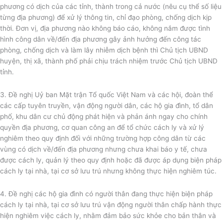
phương có dịch của các tỉnh, thành trong cả nước (nêu cụ thể số liệu
từng địa phương) để xử lý thông tin, chỉ đạo phòng, chống dịch kịp
thời. Đơn vị, địa phương nào không báo cáo, không nắm được tình
hình công dân về/đến địa phương gây ảnh hưởng đến công tác
phòng, chống dịch và làm lây nhiễm dịch bệnh thì Chủ tịch UBND
huyện, thị xã, thành phố phải chịu trách nhiệm trước Chủ tịch UBND
tỉnh.
3. Đề nghị Uỷ ban Mặt trận Tổ quốc Việt Nam và các hội, đoàn thể
các cấp tuyên truyền, vận động người dân, các hộ gia đình, tổ dân
phố, khu dân cư chủ động phát hiện và phản ánh ngay cho chính
quyền địa phương, cơ quan công an để tổ chức cách ly và xử lý
nghiêm theo quy định đối với những trường hợp công dân từ các
vùng có dịch về/đến địa phương nhưng chưa khai báo y tế, chưa
được cách ly, quản lý theo quy định hoặc đã được áp dụng biện pháp
cách ly tại nhà, tại cơ sở lưu trú nhưng không thực hiện nghiêm túc.
4. Đề nghị các hộ gia đình có người thân đang thực hiện biện pháp
cách ly tại nhà, tại cơ sở lưu trú vận động người thân chấp hành thực
hiện nghiêm việc cách ly, nhằm đảm bảo sức khỏe cho bản thân và