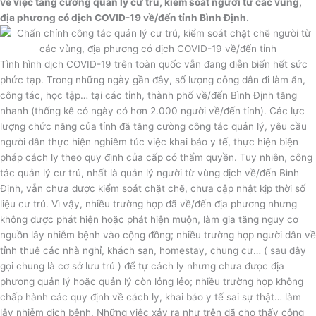
về việc tăng cường quản lý cư trú, kiểm soát người từ các vùng,
b
t
l
địa phương có dịch COVID-19 về/đến tỉnh Bình Định.
o
e
o
o
r
p
k
e
Tình hình dịch COVID-19 trên toàn quốc vẫn đang diễn biến hết sức
phức tạp. Trong những ngày gần đây, số lượng công dân đi làm ăn,
công tác, học tập… tại các tỉnh, thành phố về/đến Bình Định tăng
nhanh (thống kê có ngày có hơn 2.000 người về/đến tỉnh). Các lực
lượng chức năng của tỉnh đã tăng cường công tác quản lý, yêu cầu
người dân thực hiện nghiêm túc việc khai báo y tế, thực hiện biện
pháp cách ly theo quy định của cấp có thẩm quyền. Tuy nhiên, công
tác quản lý cư trú, nhất là quản lý người từ vùng dịch về/đến Bình
Định, vẫn chưa được kiểm soát chặt chẽ, chưa cập nhật kịp thời số
liệu cư trú. Vì vậy, nhiều trường hợp đã về/đến địa phương nhưng
không được phát hiện hoặc phát hiện muộn, làm gia tăng nguy cơ
nguồn lây nhiễm bệnh vào cộng đồng; nhiều trường hợp người dân về
tỉnh thuê các nhà nghỉ, khách sạn, homestay, chung cư… ( sau đây
gọi chung là cơ sở lưu trú ) để tự cách ly nhưng chưa được địa
phương quản lý hoặc quản lý còn lỏng lẻo; nhiều trường hợp không
chấp hành các quy định về cách ly, khai báo y tế sai sự thật… làm
lây nhiễm dịch bệnh. Những việc xảy ra như trên đã cho thấy công