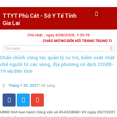
Nhảy
tới
nội
TTYT Phù Cát - Sở Y Tế Tỉnh
dung
Gia Lai
Trang chủ
Tin tức
Giới thiệu
Văn bản
Khám chữa bệnh
Y tế dự phòng
Trạm y tế xã
Dân số kế hoạch hóa gia đình
Lịch công tác
Thủ tục hành chính
Thư viện hình ảnh
Chủ nhật
, ngày 9/08/2026,
1:35:20
CHÀO MỪNG ĐẾN VỚI TRANG TRUNG TÂM Y T
Tìm
kiếm
Chấn chỉnh công tác quản lý cư trú, kiểm soát chặt
chẽ người từ các vùng, địa phương có dịch COVID-
19 về/đến tỉnh
Tháng 7 29, 2021
7:36 sáng
F
T
E
a
w
n
c
i
v
UBND tỉnh ban hành Công văn số 4543/UBND-VX ngày 28/7/2021
e
t
e