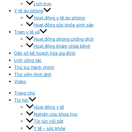
Lịch trực
Y tế dự phòng
Hoạt động y tế dự phòng
Hoạt đông sức khỏe sinh sản
Trạm y tế xã
Hoạt động phòng chống dịch
Hoạt động khám chữa bệnh
Dân số kế hoạch hóa gia đình
Lịch công tác
Thủ tục hành chính
Thư viện hình ảnh
Video
Trang chủ
Tin tức
Hoạt động y tế
Nghiên cứu khoa học
Tin tức nổi bật
Y tế – sức khỏe