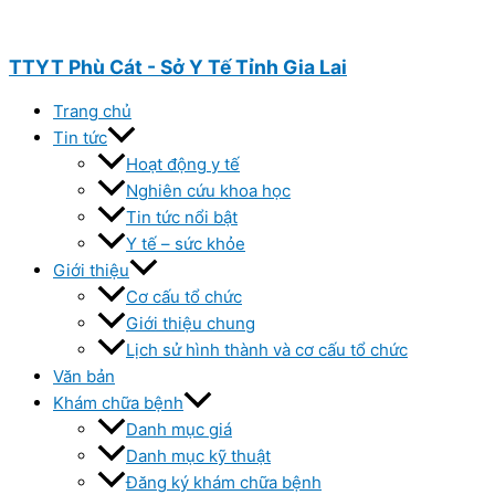
Nhảy
tới
nội
TTYT Phù Cát - Sở Y Tế Tỉnh Gia Lai
dung
Trang chủ
Tin tức
Hoạt động y tế
Nghiên cứu khoa học
Tin tức nổi bật
Y tế – sức khỏe
Giới thiệu
Cơ cấu tổ chức
Giới thiệu chung
Lịch sử hình thành và cơ cấu tổ chức
Văn bản
Khám chữa bệnh
Danh mục giá
Danh mục kỹ thuật
Đăng ký khám chữa bệnh