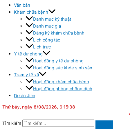
Văn bản
Khám chữa bệnh
Danh mục kỹ thuật
Danh mục giá
Đăng ký khám chữa bệnh
Lịch công tác
Lịch trực
Y tế dự phòng
Hoạt động y tế dự phòng
Hoạt đông sức khỏe sinh sản
Trạm y tế xã
Hoạt động khám chữa bệnh
Hoạt động phòng chống dịch
Dự án Jica
Thứ bảy
, ngày 8/08/2026,
6:15:39
CHÀO M
Tìm kiếm