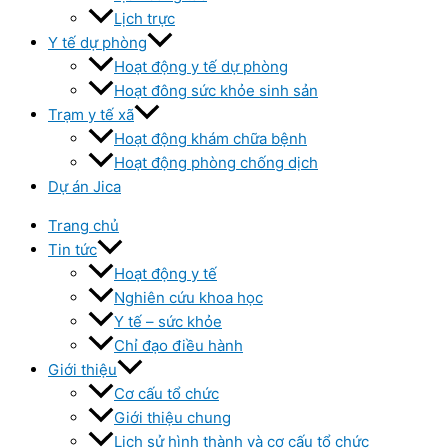
Lịch trực
Y tế dự phòng
Hoạt động y tế dự phòng
Hoạt đông sức khỏe sinh sản
Trạm y tế xã
Hoạt động khám chữa bệnh
Hoạt động phòng chống dịch
Dự án Jica
Trang chủ
Tin tức
Hoạt động y tế
Nghiên cứu khoa học
Y tế – sức khỏe
Chỉ đạo điều hành
Giới thiệu
Cơ cấu tổ chức
Giới thiệu chung
Lịch sử hình thành và cơ cấu tổ chức