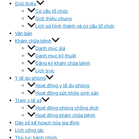
Giới thiệu
Cơ cấu tổ chức
Giới thiệu chung
Lịch sử hình thành và cơ cấu tổ chức
Văn bản
Khám chữa bệnh
Danh mục giá
Danh mục kỹ thuật
Đăng ký khám chữa bệnh
Lịch trực
Y tế dự phòng
Hoạt động y tế dự phòng
Hoạt đông sức khỏe sinh sản
Trạm y tế xã
Hoạt động phòng chống dịch
Hoạt động khám chữa bệnh
Dân số kế hoạch hóa gia đình
Lịch công tác
Thủ tục hành chính